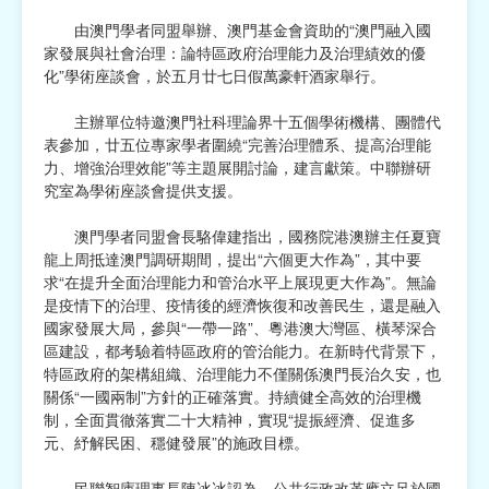
由澳門學者同盟舉辦、澳門基金會資助的“澳門融入國
宗教
家發展與社會治理：論特區政府治理能力及治理績效的優
化”學術座談會，於五月廿七日假萬豪軒酒家舉行。
慈善中介及志願活動推廣
主辦單位特邀澳門社科理論界十五個學術機構、團體代
公民社團及同鄉會
表參加，廿五位專家學者圍繞“完善治理體系、提高治理能
力、增強治理效能”等主題展開討論，建言獻策。中聯辦研
國際
究室為學術座談會提供支援。
其他
澳門學者同盟會長駱偉建指出，國務院港澳辦主任夏寶
龍上周抵達澳門調研期間，提出“六個更大作為”，其中要
求“在提升全面治理能力和管治水平上展現更大作為”。無論
是疫情下的治理、疫情後的經濟恢復和改善民生，還是融入
國家發展大局，參與“一帶一路”、粵港澳大灣區、橫琴深合
區建設，都考驗着特區政府的管治能力。在新時代背景下，
特區政府的架構組織、治理能力不僅關係澳門長治久安，也
關係“一國兩制”方針的正確落實。持續健全高效的治理機
制，全面貫徹落實二十大精神，實現“提振經濟、促進多
元、紓解民困、穩健發展”的施政目標。
民聯智庫理事長陳冰冰認為，公共行政改革應立足於國