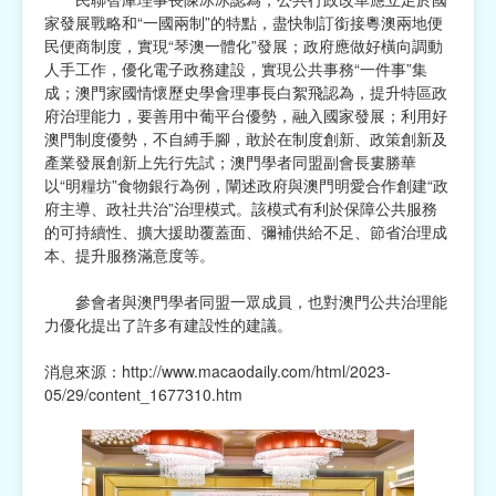
家發展戰略和“一國兩制”的特點，盡快制訂銜接粵澳兩地便
民便商制度，實現“琴澳一體化”發展；政府應做好橫向調動
人手工作，優化電子政務建設，實現公共事務“一件事”集
成；
澳門家國情懷歷史學會理事長白絮飛認為，提升特區政
府治理能力，要善用中葡平台優勢，融入國家發展；利用好
澳門制度優勢，不自縛手腳，敢於在制度創新、政策創新及
產業發展創新上先行先試；
澳門學者同盟副會長婁勝華
以“明糧坊”食物銀行為例，闡述政府與澳門明愛合作創建“政
府主導、政社共治”治理模式。該模式有利於保障公共服務
的可持續性、擴大援助覆蓋面、彌補供給不足、節省治理成
本、提升服務滿意度等。
參會者與澳門學者同盟一眾成員，也對澳門公共治理能
力優化提出了許多有建設性的建議。
消息來源：
http://www.macaodaily.com/html/2023-
05/29/content_1677310.htm