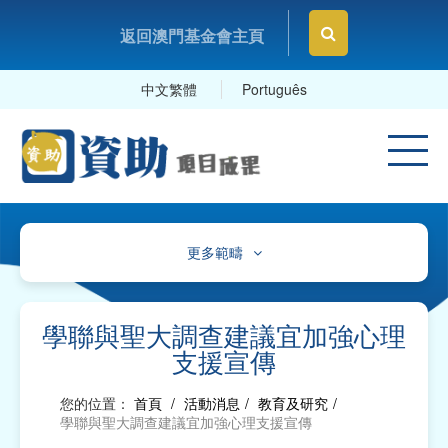
返回澳門基金會主頁
中文繁體
Português
更多範疇
文化、體育及康樂
教育及研究
學聯與聖大調查建議宜加強心理
支援宣傳
衛生
您的位置：
首頁
/
活動消息
/
教育及研究
/
社會服務
學聯與聖大調查建議宜加強心理支援宣傳
工商及專業社團、工會