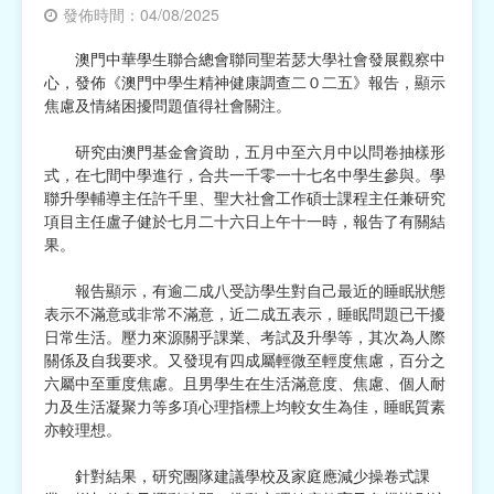
發佈時間：04/08/2025
宗教
澳門中華學生聯合總會聯同聖若瑟大學社會發展觀察中
心，發佈《澳門中學生精神健康調查二０二五》報告，顯示
慈善中介及志願活動推廣
焦慮及情緒困擾問題值得社會關注。
公民社團及同鄉會
研究由澳門基金會資助，五月中至六月中以問卷抽樣形
式，在七間中學進行，合共一千零一十七名中學生參與。學
國際
聯升學輔導主任許千里、聖大社會工作碩士課程主任兼研究
項目主任盧子健於七月二十六日上午十一時，報告了有關結
其他
果。
報告顯示，有逾二成八受訪學生對自己最近的睡眠狀態
表示不滿意或非常不滿意，近二成五表示，睡眠問題已干擾
日常生活。壓力來源關乎課業、考試及升學等，其次為人際
關係及自我要求。又發現有四成屬輕微至輕度焦慮，百分之
六屬中至重度焦慮。且男學生在生活滿意度、焦慮、個人耐
力及生活凝聚力等多項心理指標上均較女生為佳，睡眠質素
亦較理想。
針對結果，研究團隊建議學校及家庭應減少操卷式課