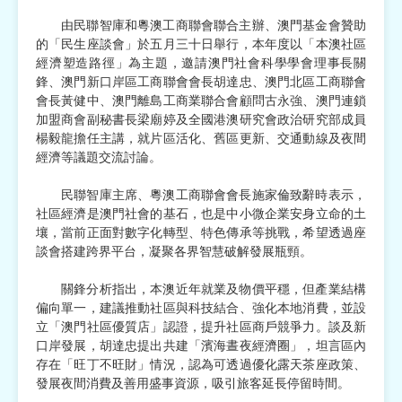
由民聯智庫和粵澳工商聯會聯合主辦、澳門基金會贊助
宗教
的「民生座談會」於五月三十日舉行，本年度以「本澳社區
經濟塑造路徑」為主題，邀請澳門社會科學學會理事長關
慈善中介及志願活動推廣
鋒、澳門新口岸區工商聯會會長胡達忠、澳門北區工商聯會
會長黃健中、澳門離島工商業聯合會顧問古永強、澳門連鎖
公民社團及同鄉會
加盟商會副秘書長梁廟婷及全國港澳研究會政治研究部成員
楊毅龍擔任主講，就片區活化、舊區更新、交通動線及夜間
國際
經濟等議題交流討論。
其他
民聯智庫主席、粵澳工商聯會會長施家倫致辭時表示，
社區經濟是澳門社會的基石，也是中小微企業安身立命的土
壤，當前正面對數字化轉型、特色傳承等挑戰，希望透過座
談會搭建跨界平台，凝聚各界智慧破解發展瓶頸。
關鋒分析指出，本澳近年就業及物價平穩，但產業結構
偏向單一，建議推動社區與科技結合、強化本地消費，並設
立「澳門社區優質店」認證，提升社區商戶競爭力。談及新
口岸發展，胡達忠提出共建「濱海晝夜經濟圈」，坦言區內
存在「旺丁不旺財」情況，認為可透過優化露天茶座政策、
發展夜間消費及善用盛事資源，吸引旅客延長停留時間。