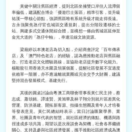
黃健中關注舊區經濟，提到北區坐擁雙口岸但人流滯留
率偏低，建議配合博企「優遊巴士落區」精準引客，並升級
祐漢一帶核心節點，強調舊區唯有系統升級才能走得長遠。
古永強聚焦氹仔官也城區交通規劃，提出分階段遷移的士
站、興建多式交通休閒綜合體，並構想一條由舊城區延伸至
金光大道的「氹仔中軸」，串連沿線文旅資源。
梁廟婷以本澳老店為切入點，介紹商會評定「百年傳承
店」及「澳門特色老店」的經驗，認為應推動老店與舊區融
合、打造老店文化體驗路線，並協助老店提升數字化能力。
楊毅龍引用香港天水圍及領展個案，提醒社區發展不宜過度
依賴單一階層，亦不應遠離就業圈或完全交予大財團，建議
堅持混合發展模式、基建先行。
其後的圓桌討論由粵澳工商聯會理事長黃仁民主持，蔡
志成、蕭頌銘、譚達賢、黃旭華及林子翔分別就片區差異化
營運、防洪基建、開拓新客源、拍攝生態圈及青年人才培養
等發表意見。黃仁民總結時表示，當日討論匯聚學界、業
界、社團及青年代表的智慧，就社區經濟的痛點、機遇與路
徑達成多項共識，期望以是次座談會為契機，社會各界繼續
關心、支持及參與社區經濟發展，攜手推動社區經濟成為澳