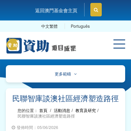
返回澳門基金會主頁
中文繁體
Português
更多範疇
文化、體育及康樂
教育及研究
民聯智庫談澳社區經濟塑造路徑
衛生
您的位置：
首頁
/
活動消息
/
教育及研究
/
民聯智庫談澳社區經濟塑造路徑
社會服務
發佈時間：05/06/2026
工商及專業社團、工會