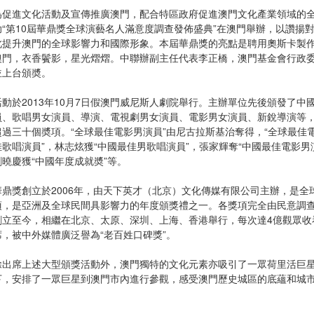
為促進文化活動及宣傳推廣澳門，配合特區政府促進澳門文化產業領域的
助“第10屆華鼎獎全球演藝名人滿意度調查發佈盛典”在澳門舉辦，以讚揚
此提升澳門的全球影響力和國際形象。本屆華鼎獎的亮點是聘用奧斯卡製
澳門，衣香鬢影，星光熠熠。中聯辦副主任代表李正橋，澳門基金會行政
並上台頒奬。
活動於2013年10月7日假澳門威尼斯人劇院舉行。主辦單位先後頒發了
員、歌唱男女演員、導演、電視劇男女演員、電影男女演員、新銳導演等
超過三十個奬項。“全球最佳電影男演員”由尼古拉斯基治奪得，“全球最佳
佳歌唱演員”，林志炫獲“中國最佳男歌唱演員”，張家輝奪“中國最佳電影男
劉曉慶獲“中國年度成就奬”等。
華鼎獎創立於2006年，由天下英才（北京）文化傳媒有限公司主辦，是
項，是亞洲及全球民間具影響力的年度頒獎禮之一。各獎項完全由民意調
創立至今，相繼在北京、太原、深圳、上海、香港舉行，每次達4億觀眾收
席，被中外媒體廣泛譽為“老百姓口碑獎”。
除出席上述大型頒獎活動外，澳門獨特的文化元素亦吸引了一眾荷里活巨
下，安排了一眾巨星到澳門市內進行參觀，感受澳門歷史城區的底蘊和城