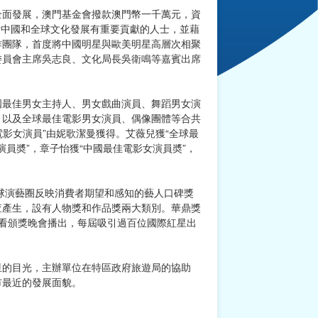
全面發展，澳門基金會撥款澳門幣一千萬元，資
對中國和全球文化發展有重要貢獻的人士，並藉
作團隊，首度將中國明星與歐美明星高層次相聚
委員會主席吳志良、文化局長吳衛鳴等嘉賓出席
中國最佳男女主持人、男女戲曲演員、舞蹈男女演
，以及全球最佳電影男女演員、偶像團體等合共
電影女演員”由妮歌潔曼獲得。艾薇兒獲“全球最
演員奬”，章子怡獲“中國最佳電影女演員奬”，
全球演藝圈反映消費者期望和感知的藝人口碑獎
查產生，設有人物獎和作品獎兩大類別。華鼎獎
看頒獎晚會播出，每屆吸引過百位國際紅星出
星的目光，主辦單位在特區政府旅遊局的協助
市最近的發展面貌。