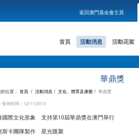
返回澳門基金會主頁
首頁
活動消息
活動花絮
華鼎獎
您的位置：
首頁
/
活動消息
/
文化、體育及康樂
/
華鼎獎
發佈時間：12/11/2013
推國際文化形象 支持第10屆華鼎獎在澳門舉行
奧斯卡團隊製作 星光匯聚