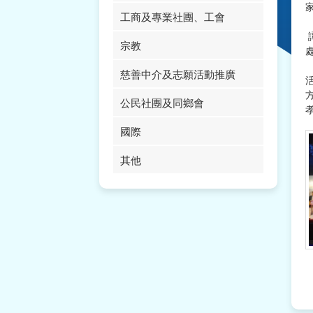
工商及專業社團、工會
宗教
慈善中介及志願活動推廣
公民社團及同鄉會
國際
其他