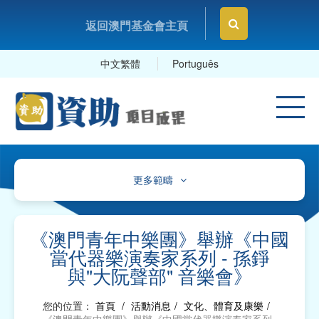
返回澳門基金會主頁
中文繁體
Português
更多範疇
文化、體育及康樂
教育及研究
《澳門青年中樂團》舉辦《中國
當代器樂演奏家系列 - 孫錚
衛生
與"大阮聲部" 音樂會》
社會服務
您的位置：
首頁
/
活動消息
/
文化、體育及康樂
/
工商及專業社團、工會