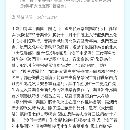
《澳門青年中樂團》舉辦《中國當代器樂演奏家系列
- 孫錚與"大阮聲部" 音樂會》
宗教
發佈時間：04/11/2014
慈善中介及志願活動推廣
由澳門青年中樂團主辦之《中國當代器樂演奏家系列 - 孫錚
與"大阮聲部" 音樂會》將於十一月十日晚上八時假澳門文化
公民社團及同鄉會
中心小劇院舉行。音樂會得到澳門教育暨青年局、澳門基金
會、澳門文化中心贊助部份經費，邀請了以孫錚為首的北京
國際
《大阮聲部》四位“阮”演奏家及《澳門中樂團》三位彈撥樂
師聯袂《澳門青年中樂團》演出。音樂會以“阮”樂器為主
其他
軸，配以其它彈撥樂器演奏"三六"、"金蛇狂舞"、"憶別
離"、"撥弦波爾卡"、"威廉·泰爾序曲"等多首不同風格的中外
名曲，部份樂曲更邀請了北京中央音樂學院年青作曲家白浩
鈺先生為是次音樂會重新編配，其中"憶別離"一曲更是白先
生為是次音樂會全新創作的彈撥樂合奏作品，樂曲對彈撥樂
器的演奏技巧要求相當之高，是對演奏團體的一大考驗，
《澳門青年中樂團》將會為此曲在澳門作世界首演，讓澳門
廣大聽眾先睹為快。除了這些創新作品外，還有《大阮聲
部》張衛君老師古琴獨奏"酒狂"及陳善志老師三弦獨奏"十八
板"、《澳門中樂團》朱文耀老師中阮獨奏"山歌"及《澳門青
年中樂團》年青樂手劉曉雯小姐的古箏獨奏"雪上春曉"等，