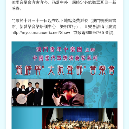
整場音樂會宜古宜今、涵蓋中外，屆時定必給聽眾耳目一新
感覺。
門票於十月三十一日起在以下地點免費派發（澳門明愛圖書
館、新愛樂音樂培訓中心、樂明琴行）。音樂會詳情可瀏覽
http://myco.macaueric.net/Show
或致電66994765 查詢。