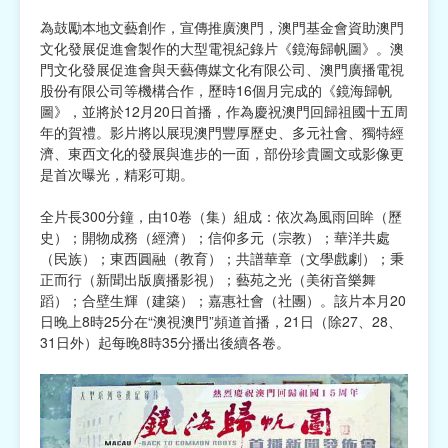
為鼓勵本地文藝創作，宣傳推廣澳門，澳門基金會資助澳門
宗教
文化發展促進會製作的大型電視紀錄片《鏡海歸帆圖》。澳
門文化發展促進會與天藝傳媒文化有限公司、澳門廣播電視
慈善中介及志願活動推廣
股份有限公司等機構合作，歷時16個月完成的《鏡海歸帆
圖》，並將於12月20日首播，作為慶祝澳門回歸祖國十五周
公民社團及同鄉會
年的賀禮。影片將以展現澳門豐厚歷史、多元社會、獨特經
濟、東西文化的發展與進步的一面，部份珍貴圖文或影像更
國際
是首次曝光，精彩可期。
其他
全片長300分鐘，由10卷（集）組成：依次為風雨回眸（歷
史）；開物成務（經濟）；信仰多元（宗教）；華洋共處
（民族）；東西圓融（教育）；共譜華章（文學戲劇）；秉
正而行（新聞出版廣播影視）；藝苑之光（美術音樂舞
蹈）；合壁生輝（建築）；嘉惠社會（社團）。該片本月20
日晚上8時25分在“澳視澳門”頻道首播，21日（除27、28、
31日外）起每晚8時35分播出後續各卷。