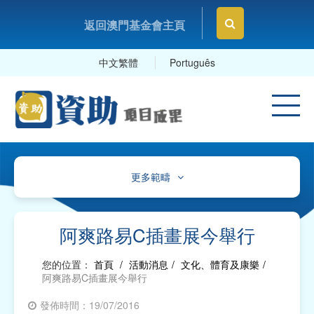
返回澳門基金會主頁
中文繁體
Português
更多範疇
文化、體育及康樂
教育及研究
阿爽路易C插畫展今舉行
衛生
您的位置：
首頁
/
活動消息
/
文化、體育及康樂
/
阿爽路易C插畫展今舉行
社會服務
發佈時間：19/07/2016
工商及專業社團、工會