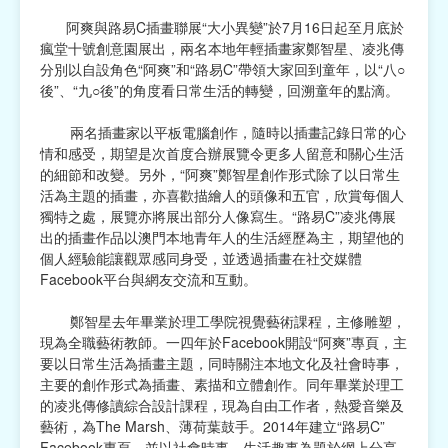
阿爽與路易C插畫聯展“大小異變”於7月16日起至月底於
宗教
瘋堂十號創意園展出，兩名本地年輕插畫家鄭智星、凌兆傳
分別以自設角色“阿爽”和“路易C”帶領大家回到童年，以“八○
慈善中介及志願活動推廣
後”、“九○後”的角度看日常生活的轉變，回溯童年的點滴。
公民社團及同鄉會
兩名插畫家以平板電腦創作，隨時以插畫記錄日常的心
情和感受，期望是次首度合辦展覽令更多人留意和關心生活
國際
的細節和改變。另外，“阿爽”鄭智星創作形式除了以日常生
活為主題的插畫，亦喜歡描繪人的頭像和五官，欣賞每個人
其他
獨特之處，展覽亦將展出部分人像寫生。“路易C”凌兆傳展
出的插畫作品以澳門本地青年人的生活經歷為主，期望他的
個人經驗能讓觀眾感同身受，並透過插畫在社交媒體
Facebook平台與網友交流和互動。
鄭智星去年畢業於理工學院視覺藝術課程，主修雕塑，
現為全職藝術教師。一四年於Facebook開設“阿爽”專頁，主
要以日常生活為插畫主題，同時關注本地文化及社會時事，
主要的創作形式為插畫、素描和立體創作。同年畢業於理工
的凌兆傳修讀綜合設計課程，現為自由工作者，熱愛音樂及
藝術，為The Marsh、薄荷葉鼓手。2014年建立“路易C”
Facebook專頁，並以社會時事、生活趣事為題於網上分享