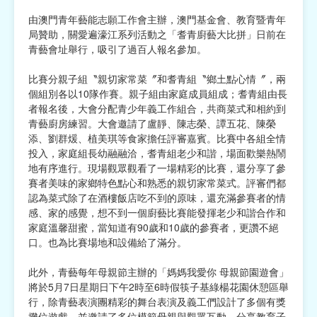
由澳門青年藝能志願工作會主辦，澳門基金會、教育暨青年
宗教
局贊助，關愛遍濠江系列活動之「耆青廚藝大比拼」日前在
青藝會址舉行，吸引了過百人報名參加。
慈善中介及志願活動推廣
比賽分親子組〝親切家常菜〞和耆青組〝鄉土點心情〞，兩
公民社團及同鄉會
個組別各以10隊作賽。親子組由家庭成員組成；耆青組由長
者報名後，大會分配青少年義工作組合，共商菜式和相約到
國際
青藝廚房練習。大會邀請了盧靜、陳志榮、譚五花、陳榮
添、劉群煖、植美琪等食家擔任評審嘉賓。比賽中各組全情
其他
投入，家庭組長幼融融洽，耆青組老少和諧，場面歡樂熱鬧
地有序進行。現場觀眾觀看了一場精彩的比賽，還分享了參
賽者美味的家鄉特色點心和熟悉的親切家常菜式。評審們都
認為菜式除了在酒樓飯店吃不到的原味，還充滿參賽者的情
感、家的感覺，想不到一個廚藝比賽能發揮老少和諧合作和
家庭溫馨甜蜜，當知道有90歲和10歲的參賽者，更讚不絕
口。也為比賽場地和設備給了滿分。
此外，青藝每年母親節主辦的「媽媽我愛你 母親節園遊會」
將於5月7日星期日下午2時至6時假筷子基綠楊花園休憩區舉
行，除青藝表演團精彩的舞台表演及義工們設計了多個有獎
攤位遊戲，並邀請了多位模範母親與觀眾互動，分享教育子