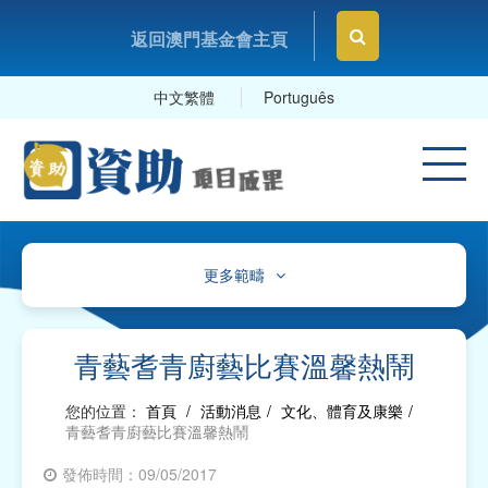
返回澳門基金會主頁
中文繁體
Português
更多範疇
文化、體育及康樂
教育及研究
青藝耆青廚藝比賽溫馨熱鬧
衛生
您的位置：
首頁
/
活動消息
/
文化、體育及康樂
/
青藝耆青廚藝比賽溫馨熱鬧
社會服務
發佈時間：09/05/2017
工商及專業社團、工會