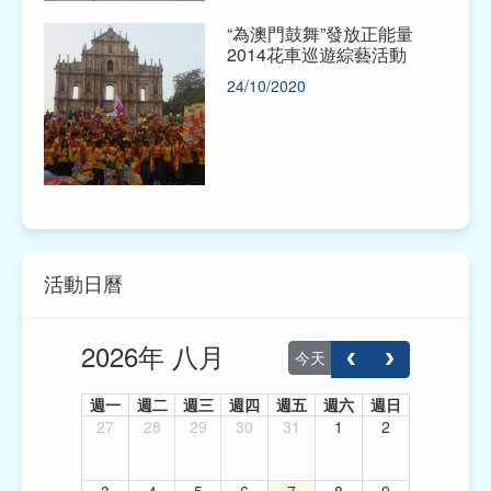
“為澳門鼓舞”發放正能量
2014花車巡遊綜藝活動
24/10/2020
活動日曆
2026年 八月
今天
週一
週二
週三
週四
週五
週六
週日
27
28
29
30
31
1
2
3
4
5
6
7
8
9