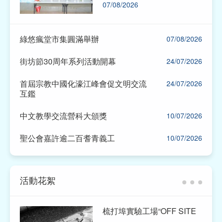
07/08/2026
擔任主講嘉賓，以“中醫文化傳
承與創新發展”為題，吸引六十
名來自台灣地區及澳門本地青年
踴躍參與，現場互動熱烈。
綠悠瘋堂市集圓滿舉辦
07/08/2026
街坊節30周年系列活動開幕
24/07/2026
首屆宗教中國化濠江峰會促文明交流
24/07/2026
互鑑
中文教學交流營科大頒獎
10/07/2026
聖公會嘉許逾二百耆青義工
10/07/2026
活動花絮
梳打埠實驗工場“OFF SITE