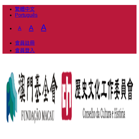
繁體中文
Português
Decrease
Reset
Increase
A
A
A
font
font
font
size.
size.
會員註冊
size.
會員登入