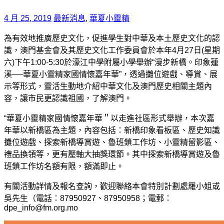
4 月 25, 2019
最新消息
,
華夏小靈精
為有效地推廣歷史文化，促進學生對中華及本土歷史文化的認
識，澳門基金會及其歷史文化工作委員會於本年4月27日(星期
六)下午1:00-5:30於濠江中學附屬小學舉辦“漫步新橋。印象蓮
溪──華夏小靈精家國情懷嘉年華”，透過攤位遊戲、導賞、展
示等形式，靈活生動地介紹中華文化及澳門歷史相關主題內
容，讓市民更認識祖國，了解澳門。
“華夏小靈精家國情懷嘉年華＂以走進社區形式舉辦，本次嘉
年華以新橋區為主題，內容包括：新橋印象看板區、歷史知識
攤位遊戲、探索新橋導賞遊、魯班鎖工作坊、小靈精留影區、
禮品換領等，更有壓軸大抽獎環節。其中探索新橋導賞遊及魯
班鎖工作坊名額有限，額滿即止。
有關活動詳情及報名查詢，歡迎聯絡本會特別計劃處羅小姐或
吳先生（電話：87950927、87950958；電郵：
dpe_info@fm.org.mo