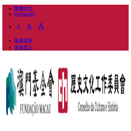
繁體中文
Português
Decrease
Reset
Increase
A
A
A
font
font
font
size.
size.
會員註冊
size.
會員登入