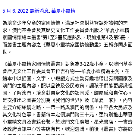
5 月 6, 2022
最新消息
,
華夏小靈精
為培育少年兒童的家國情懷，滿足社會對益智課外讀物的需
求，澳門基金會及其歷史文化工作委員會出版之“華夏小靈精
家國情懷繪本叢書”第1至3冊反應熱烈，現加推第4及第5冊，
而叢書主題內容之《華夏小靈精家國情懷動畫》五輯亦同步面
世。
《華夏小靈精家國情懷叢書》對象為3-12歲小童，以澳門基金
會歷史文化工作委員會五位吉祥物──華夏小靈精為主角，在
繪本中以插圖、文字、小遊戲方式生動有趣地帶出有關國家及
澳門的主題內容，配以品德及公民教育，讓孩子們能更認識祖
國、了解澳門，培育對自身文化的認同感、歸屬感和自信心。
是次推出之圖書分別為《我們的世界》及《華夏一家》，內容
主要介紹絲綢之路、一帶一路與澳門的關係，中華各大民族及
其文化特色等。書籍每本定價澳門幣三十元，更特別推出華夏
小靈精文具及書籍套裝，於澳門文化廣場、星光書店、一書齋
及政府資訊中心等書店有售，歡迎選購。稍後《叢書》亦將於