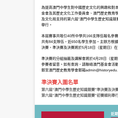
[ 4 月 20, 2026 ]
第七屆“澳門中學生
為提高澳門中學生對中國歷史文化的興趣和對
金會及其歷史文化工作委員會、澳門歷史教育
[ 4 月 13, 2026 ]
第十期“歷史文化大
及文化局支持的第六屆“澳門中學生歷史知識競賽
舉行。
本屆賽事共吸引40所中學共166支隊伍報名參
共有84支隊伍，近650名學生參加。主辦方根
決賽，準決賽及決賽將於5月18日（星期日）
準決賽的分組抽籤及講解會將於4月28日（星期一
參賽者留意。如有查詢，請聯絡澳門基金會活動處
郵至澳門歷史教育學會郵箱admin@historyedu
準決賽入圍名單
第六屆“澳門中學生歷史知識競賽”準決賽及決
第六屆“澳門中學生歷史知識競賽”初賽順利舉
近