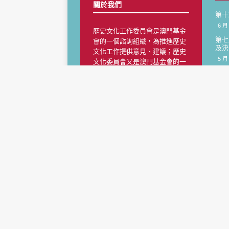
關於我們
第十
6 月 
歷史文化工作委員會是澳門基金
第七
會的一個諮詢組織，為推進歷史
及決
文化工作提供意見、建議；歷史
5 月 
文化委員會又是澳門基金會的一
個工作機構，促進委員所在組織
第七
隊伍
或社團以及凝聚、團結、協調更
多的團體齊心協力推動歷史文化
4 月 
工作。
第七
利舉
4 月 
第十
名學
4 月 