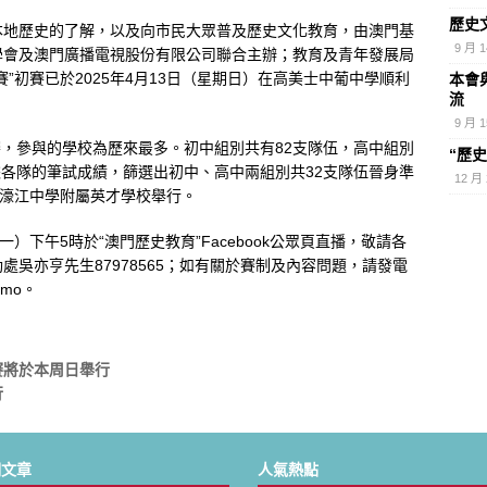
歷史
歷史知識競賽”初賽順利舉行
最新消息
本地歷史的了解，以及向市民大眾普及歷史文化教育，由澳門基
9 月 1
學會及澳門廣播電視股份有限公司聯合主辦；教育及青年發展局
使培訓計劃”開課 百名學員共探澳門歷史文脈
最新消息
”初賽已於2025年4月13日（星期日）在高美士中葡中學順利
本會
流
9 月 1
賽，參與的學校為歷來最多。初中組別共有82支隊伍，高中組別
“歷
據各隊的筆試成績，篩選出初中、高中兩組別共32支隊伍晉身準
12 月 
在濠江中學附屬英才學校舉行。
）下午5時於“澳門歷史教育”Facebook公眾頁直播，敬請各
吳亦亨先生87978565；如有關於賽制及內容問題，請發電
.mo。
賽將於本周日舉行
行
期文章
人氣熱點