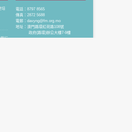
使培
電話：8797 8565
傳真：2872 5688
電郵：davyng@fm.org.mo
地址：澳門路環紅荷路108號
政府(路環)辦公大樓7-9樓
會舉行
會舉行
作者及
共聚
劃”