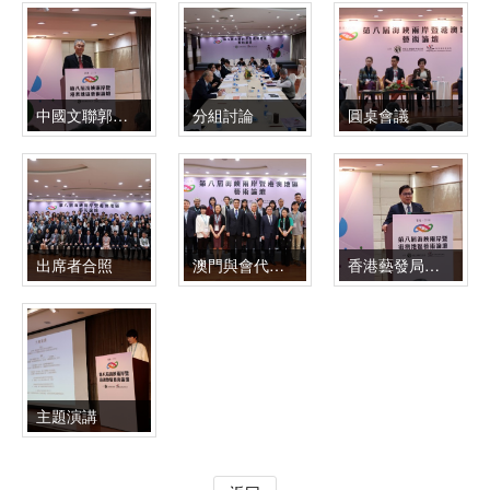
中國文聯郭運德書記致辭
分組討論
圓桌會議
出席者合照
澳門與會代表合照
香港藝發局王英偉主席致辭
主題演講