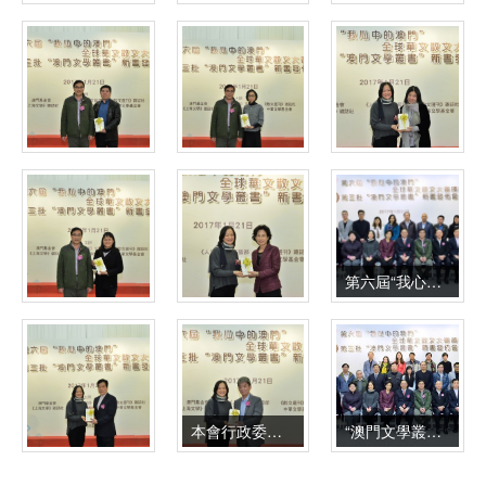
第六屆“我心目的澳門”全球華文散文大賽得獎者與主辦單位代表及嘉賓合照
本會行政委員會鍾怡副主席贈書予文化部民族民間文藝發展中心李松主任
“澳門文學叢書”作者、主編與出版單位代表及嘉賓合照