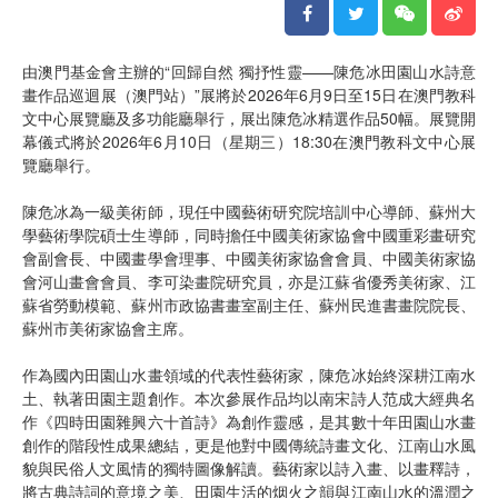
由澳門基金會主辦的“回歸自然 獨抒性靈——陳危冰田園山水詩意
畫作品巡迴展（澳門站）”展將於2026年6月9日至15日在澳門教科
文中心展覽廳及多功能廳舉行，展出陳危冰精選作品50幅。展覽開
幕儀式將於2026年6月10日（星期三）18:30在澳門教科文中心展
覽廳舉行。
陳危冰為一級美術師，現任中國藝術研究院培訓中心導師、蘇州大
學藝術學院碩士生導師，同時擔任中國美術家協會中國重彩畫研究
會副會長、中國畫學會理事、中國美術家協會會員、中國美術家協
會河山畫會會員、李可染畫院研究員，亦是江蘇省優秀美術家、江
蘇省勞動模範、蘇州市政協書畫室副主任、蘇州民進書畫院院長、
蘇州市美術家協會主席。
作為國內田園山水畫領域的代表性藝術家，陳危冰始終深耕江南水
土、執著田園主題創作。本次參展作品均以南宋詩人范成大經典名
作《四時田園雜興六十首詩》為創作靈感，是其數十年田園山水畫
創作的階段性成果總結，更是他對中國傳統詩畫文化、江南山水風
貌與民俗人文風情的獨特圖像解讀。藝術家以詩入畫、以畫釋詩，
將古典詩詞的意境之美、田園生活的烟火之韻與江南山水的溫潤之