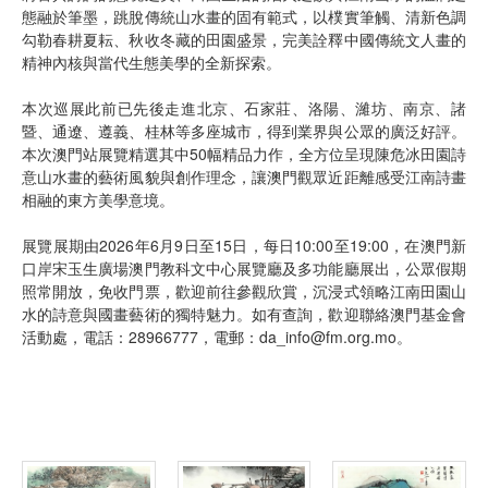
態融於筆墨，跳脫傳統山水畫的固有範式，以樸實筆觸、清新色調
勾勒春耕夏耘、秋收冬藏的田園盛景，完美詮釋中國傳統文人畫的
精神內核與當代生態美學的全新探索。
本次巡展此前已先後走進北京、石家莊、洛陽、濰坊、南京、諸
暨、通遼、遵義、桂林等多座城市，得到業界與公眾的廣泛好評。
本次澳門站展覽精選其中50幅精品力作，全方位呈現陳危冰田園詩
意山水畫的藝術風貌與創作理念，讓澳門觀眾近距離感受江南詩畫
相融的東方美學意境。
展覽展期由2026年6月9日至15日，每日10:00至19:00，在澳門新
口岸宋玉生廣場澳門教科文中心展覽廳及多功能廳展出，公眾假期
照常開放，免收門票，歡迎前往參觀欣賞，沉浸式領略江南田園山
水的詩意與國畫藝術的獨特魅力。如有查詢，歡迎聯絡澳門基金會
活動處，電話：28966777，電郵：da_info@fm.org.mo。