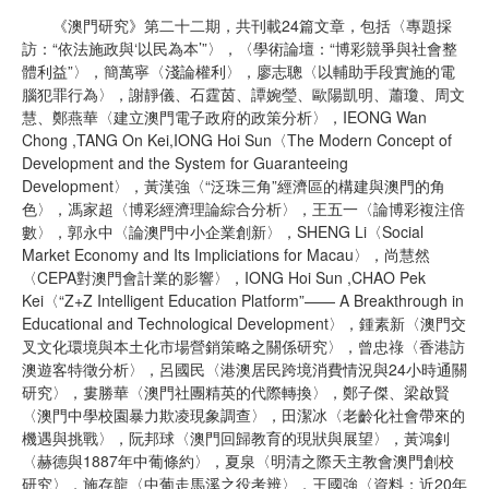
《澳門研究》第二十二期，共刊載24篇文章，包括〈專題採
訪：“依法施政與‘以民為本’”〉，〈學術論壇：“博彩競爭與社會整
體利益”〉，簡萬寧〈淺論權利〉，廖志聰〈以輔助手段實施的電
腦犯罪行為〉，謝靜儀、石霆茵、譚婉瑩、歐陽凱明、蕭瓊、周文
慧、鄭燕華〈建立澳門電子政府的政策分析〉，IEONG Wan
Chong ,TANG On Kei,IONG Hoi Sun〈The Modern Concept of
Development and the System for Guaranteeing
Development〉，黃漢強〈“泛珠三角”經濟區的構建與澳門的角
色〉，馮家超〈博彩經濟理論綜合分析〉，王五一〈論博彩複注倍
數〉，郭永中〈論澳門中小企業創新〉，SHENG Li〈Social
Market Economy and Its Impliciations for Macau〉，尚慧然
〈CEPA對澳門會計業的影響〉，IONG Hoi Sun ,CHAO Pek
Kei〈“Z+Z Intelligent Education Platform”—— A Breakthrough in
Educational and Technological Development〉，鍾素新〈澳門交
叉文化環境與本土化市場營銷策略之關係研究〉，曾忠祿〈香港訪
澳遊客特徵分析〉，呂國民〈港澳居民跨境消費情況與24小時通關
研究〉，婁勝華〈澳門社團精英的代際轉換〉，鄭子傑、梁啟賢
〈澳門中學校園暴力欺凌現象調查〉，田潔冰〈老齡化社會帶來的
機遇與挑戰〉，阮邦球〈澳門回歸教育的現狀與展望〉，黃鴻釗
〈赫德與1887年中葡條約〉，夏泉〈明清之際天主教會澳門創校
研究〉，施存龍〈中葡走馬溪之役考辨〉，王國強〈資料：近20年