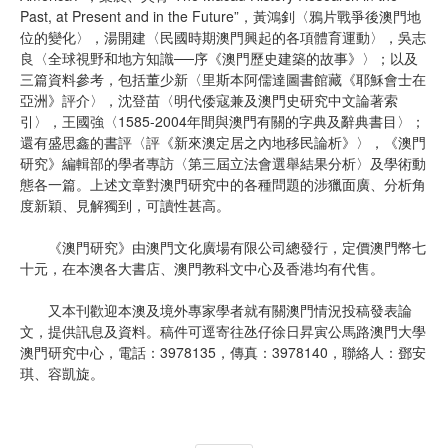
Past, at Present and in the Future”，黃鴻釗〈鴉片戰爭後澳門地
位的變化〉，湯開建〈民國時期澳門興起的各項體育運動〉，吳志
良〈全球視野和地方知識──序《澳門歷史建築的故事》〉；以及
三篇資料參考，包括董少新〈里斯本阿儒達圖書館藏《耶穌會士在
亞洲》評介〉，沈登苗〈明代倭寇兼及澳門史研究中文論著索
引〉，王國強〈1585-2004年間與澳門有關的字典及辭典書目〉；
還有盛思鑫的書評〈評《新來澳定居之內地移民論析》〉，《澳門
研究》編輯部的學者專訪〈第三屆立法會選舉結果分析〉及學術動
態各一篇。上述文章對澳門研究中的各種問題的涉獵面廣、分析角
度新穎、見解獨到，可讀性甚高。
《澳門研究》由澳門文化廣場有限公司總發行，定價澳門幣七
十元，在本澳各大書店、澳門教科文中心及香港均有代售。
又本刊歡迎本澳及境外專家學者就有關澳門情況投稿發表論
文，提供訊息及資料。稿件可逕寄往氹仔徐日昇寅公馬路澳門大學
澳門研究中心，電話：3978135，傳真：3978140，聯絡人：鄧安
琪、容凱旋。