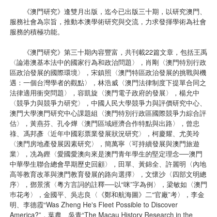
《澳門研究》逢雙月出版，迄今已出版三十期，以研究澳門、
服務社會為宗旨，推動本澳學術研究與交流，力求發揮學術為社會
服務的積極功能。
《澳門研究》第三十期內容豐富，共刊載22篇文章，包括王禹
〈論港澳基本法中的國家行為和政治問題〉，肖剛〈澳門特別行政
區政治發展的國際環境〉，宋鎮照〈澳門特區政治發展的挑戰與機
遇：一個台灣學者的觀點〉，林浩威〈澳門法律制度下提單合同之
法律適用衝突問題〉，容凱旋〈澳門電子政府的發展〉，楊允中
〈競爭力與競爭力研究〉，中國人民大學競爭力與評價研究中心、
澳門大學澳門研究中心課題組〈澳門特別行政區國際競爭力綜合評
估〉，黃燕芬、孔令燁〈澳門區域經濟合作特點與出路〉，曾忠
祿、馮邦彥〈近年中國彩票業發展狀況研究〉，柯慶耀、尤美玲
〈澳門房地產發展因素研究〉，簡萬寧〈可持續發展與澳門旅遊
業〉，冼為鏗〈愛國愛澳向來是澳門青年學生的堅定理念──澳門
中華學生聯合總會早期歷史回顧〉，田單、黃錦全、許麗明〈內地
高等教育改革與澳門教育發展的路向選擇〉，文懷沙〈四部文明總
序〉，鄧景濱〈粵方言詞的註釋──以“咪”字為例〉，梁敏如〈澳門
巿花考〉，金國平、吳志良〈《鄭和航海圖》二“官廠”考〉，李金
明、李德霞“Was Zheng He's Fleet Possible to Discover
America?”，葉農、吳青“The Macau History Research in the