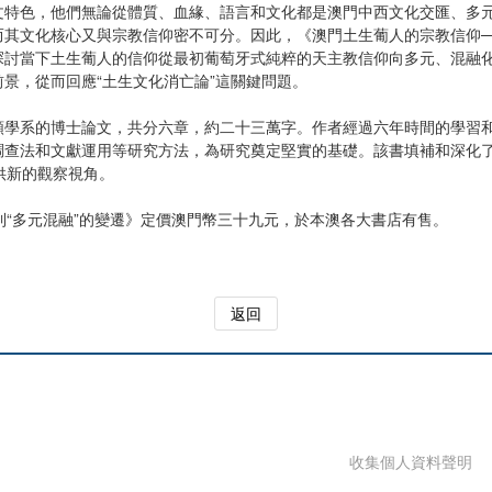
色，他們無論從體質、血緣、語言和文化都是澳門中西文化交匯、多元
其文化核心又與宗教信仰密不可分。因此，《澳門土生葡人的宗教信仰──從
探討當下土生葡人的信仰從最初葡萄牙式純粹的天主教信仰向多元、混融
景，從而回應“土生文化消亡論”這關鍵問題。
系的博士論文，共分六章，約二十三萬字。作者經過六年時間的學習和
調查法和文獻運用等研究方法，為研究奠定堅實的基礎。該書填補和深化
供新的觀察視角。
“多元混融”的變遷》定價澳門幣三十九元，於本澳各大書店有售。
返回
收集個人資料聲明