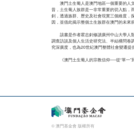
澳門土生葡人是澳門地區一個重要的人文特
昔，土生葡人族群是一非常重要的切入點，而
釗，透過族群、歷史及社會現實三個維度，
因，並借此揭示整個土生族群在澳門的未來前
該書是作者霍志釗修讀廣州中山大學人類學
調查訪談及個人生活史研究法、半結構問卷
究深廣度，也為20世紀澳門整體社會變遷提
《澳門土生葡人的宗教信仰──從“單一”到
© 澳門基金會 版權所有