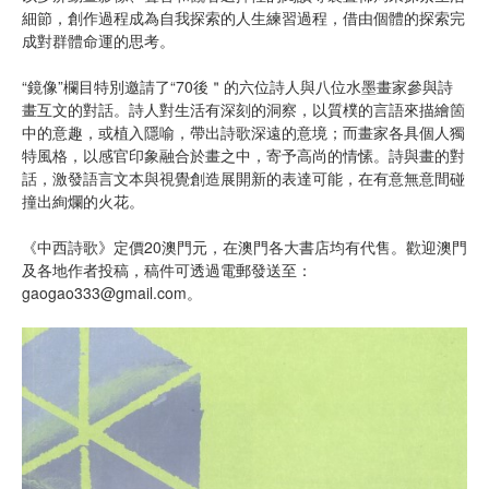
細節，創作過程成為自我探索的人生練習過程，借由個體的探索完
成對群體命運的思考。
“鏡像”欄目特別邀請了“70後＂的六位詩人與八位水墨畫家參與詩
畫互文的對話。詩人對生活有深刻的洞察，以質樸的言語來描繪箇
中的意趣，或植入隱喻，帶出詩歌深遠的意境；而畫家各具個人獨
特風格，以感官印象融合於畫之中，寄予高尚的情愫。詩與畫的對
話，激發語言文本與視覺創造展開新的表達可能，在有意無意間碰
撞出絢爛的火花。
《中西詩歌》定價20澳門元，在澳門各大書店均有代售。歡迎澳門
及各地作者投稿，稿件可透過電郵發送至：
gaogao333@gmail.com
。