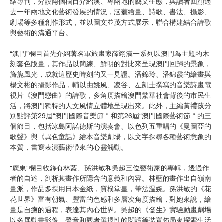
結專刊，分設兩個欄目介紹澳、粵兩地的藝文生態，與讀者回顧過
去一年兩地文化藝術發展的情況，涵蓋繪畫、詩歌、書法、攝影、
劇場等多種創作形式，並以圖文並茂方式展示，聯合構建結合詩歌
與藝術的溝通平台。
“澳門”欄目首先介紹著名軍旅畫家薛翊漢一系列以澳門為主題的木
刻套色版畫，其作品以簡練、鮮明的對比來呈現澳門回歸的景象，
旖旎風光，成就這歷史時刻的又一見證。潘錦玲、潘錦霞的繪畫與
楊文彬的攝影作品，輔以由姚風、凌谷、左凱士撰寫的音樂詩畫電
視片《澳門戀曲》的詩歌，多角度描繪澳門繁華社會背後的市民生
活，將澳門獨特的人文風情立體地呈現出來。此外，主編黃禮孩分
別點評第29屆“澳門國際音樂節＂和第26屆“澳門國際藝術節＂的三
個節目，包括冰島阿諾德斯的演奏會、以色列五重唱的《曼圖亞的
歌聲》與《異色童話》繪本音樂劇場，以文字探尋各種藝術意象的
本質，書寫表演藝術帶來的心靈觸動。
“廣東”欄目收錄有林藍、孫洪敏和吳超三位藝術家的專輯，透過作
者的自述，剖析其畫作所隱含的意義和內容。林藍的畫作出自嶺南
畫派，作品多採用日本金紙，質樸堂皇，筆法温婉。孫洪敏的《花
花世界》富有朝氣、豐富的色感和多層次角度描繪，對她來說，繪
畫是自癒的過程，表達其內心世界。吳超的《發生》實驗動畫劇場
以多屏動畫影像、聲音和觀者選擇性的閱讀等裝置佈局來探索生活