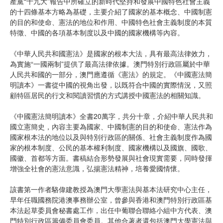
產黨“十九大”報告中所確立的新時代堅持和發展中國特色社會主義
的十四條基本方略為基礎，主要介紹了國家的基本概念、中國制憲
的目的和使命、憲法的地位和作用、中國特色社會主義制度的本質
特徵、中國的各項基本制度以及中國的國家機構等內容。
《中華人民共和國憲法》是國家的根本大法，具有最高法律效力，
為實施“一國兩制”提供了最高法律依據。澳門特別行政區屬於中華
人民共和國的一部分，澳門應遵循《憲法》的規定。《中國憲法簡
明讀本》一書從中國的視角出發，以既符合中國的實際情況，又照
顧特區居民的行文和閱讀習慣的方式講授中國憲法的相關知識。
《中國憲法簡明讀本》全書20萬字，共分十章，介紹中華人民共和
國立憲簡史，內容主要為國家、中國制憲的目的和使命、憲法作為
國家根本法的地位以及與特別行政區的關係、社會主義制度作為國
家的根本制度、公民的基本權利制度、國家機構以及國旗、國歌、
國徽、首都等方面。書稿結合形勢發展與社會現實需要，同時發揮
增強全社會的憲法意識，弘揚憲法精神，培養愛國情懷。
該書第一作者駱偉建教授為澳門大學憲法與基本法研究中心主任，
早年任職國務院港澳事務辦公室，曾參與香港和澳門特別行政區基
本法起草委員會秘書處工作，出任中葡聯合聯絡小組中方代表、澳
門特別行政區籌備委員會委員。其他合著者還包括澳門大學憲法與