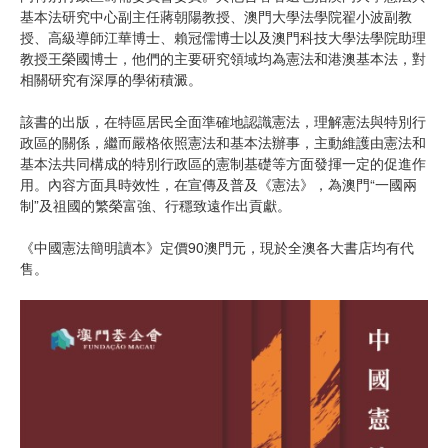
基本法研究中心副主任蔣朝陽教授、澳門大學法學院翟小波副教
授、高級導師江華博士、賴冠儒博士以及澳門科技大學法學院助理
教授王榮國博士，他們的主要研究領域均為憲法和港澳基本法，對
相關研究有深厚的學術積澱。
該書的出版，在特區居民全面準確地認識憲法，理解憲法與特別行
政區的關係，繼而嚴格依照憲法和基本法辦事，主動維護由憲法和
基本法共同構成的特別行政區的憲制基礎等方面發揮一定的促進作
用。內容方面具時效性，在宣傳及普及《憲法》，為澳門“一國兩
制”及祖國的繁榮富強、行穩致遠作出貢獻。
《中國憲法簡明讀本》定價90澳門元，現於全澳各大書店均有代
售。