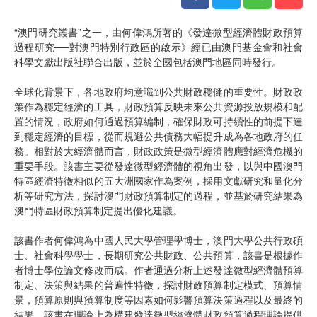
“澳門研究叢書”之一，由何偉鴻所著的《發達微型經濟體財政預算
過程研究──對澳門特別行政區的啟示》經已由澳門基金會和社會
科學文獻出版社聯合出版，並於全國包括澳門地區同時發行。
全球化背景下，各地政府均意識到公共財政穩健的重要性。財政政
策作為穩定經濟的工具，財政預算反映未來公共資源投放規模和配
置的情況，政府如何通過預算編制，確保財政可持續性的前提下達
到穩定經濟的目標，從而規避公共債務大幅提升成為各地政府的任
務。相對於大經濟體而言，財政政策是微型經濟體應對經濟危機的
重要手段。該書主要從發達微型經濟體的視角出發，以與中國澳門
特區經濟特徵相似的五大洲國家作為案例，採用文獻研究和量化分
析等研究方法，探討澳門財政預算制定的過程，並基於研究結果為
澳門特區財政預算制定提出優化建議。
該書作者何偉鴻為中國人民大學管理學博士，澳門大學公共行政碩
士、社會科學學士，長期研究公共財政、公共預算，該書是根據作
者博士學位論文修改而成。作者通過分析上述發達微型經濟體預算
制定、決策與結果的普遍性特徵，探討財政預算制定模式、預算情
景，預算原則與預算制度等因素如何影響預算決策過程以及最終的
結果。該書在理論上為構建發達微型經濟體財政預算過程理論提供