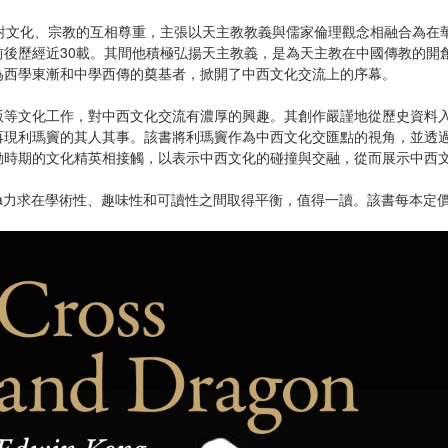
著對文化、宗教的互相尊重，主張以天主教教義與儒家倫理觀念相融合為在
前後歷經近30載。其間他積極弘揚天主教義，是為天主教在中國傳教的開
為西學東漸和中學西傳的奠基者，掀開了中西文化交流上的序幕。
版等文化工作，對中西文化交流有濃厚的興趣。其創作嚴謹地從歷史資料
再現利瑪竇的其人其事。該書將利瑪竇作為中西文化交匯點的視角，並透
動時期的文化精英相接觸，以表示中西文化的碰撞與交融，從而展示中西
 Ricci and China力求在學術性、趣味性和可讀性之間取得平衡，值得一讀。該