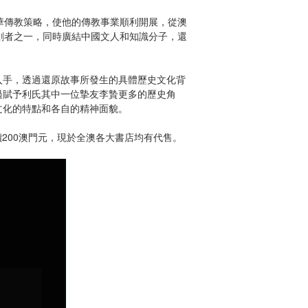
華傳教策略，使他的傳教事業順利開展，從澳
創者之一，同時廣結中國文人和知識分子，還
入手，透過還原故事所發生的具體歷史文化背
過賦予利氏其中一位摯友李贄更多的歷史角
文化的特點和各自的精神面貌。
書每本定價200澳門元，現於全澳各大書店均有代售。