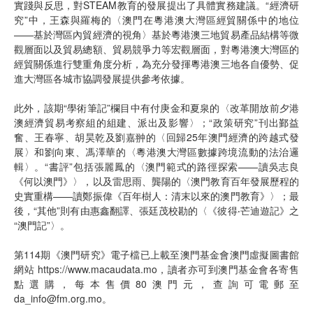
實踐與反思，對STEAM教育的發展提出了具體實務建議。“經濟研
究”中，王森與羅梅的〈澳門在粵港澳大灣區經貿關係中的地位
——基於灣區內貿經濟的視角〉基於粵港澳三地貿易產品結構等微
觀層面以及貿易總額、貿易競爭力等宏觀層面，對粵港澳大灣區的
經貿關係進行雙重角度分析，為充分發揮粵港澳三地各自優勢、促
進大灣區各城市協調發展提供參考依據。
此外，該期“學術筆記”欄目中有付庚金和夏泉的〈改革開放前夕港
澳經濟貿易考察組的組建、派出及影響〉；“政策研究”刊出鄞益
奮、王春寧、胡昊乾及劉嘉翀的〈回歸25年澳門經濟的跨越式發
展〉和劉向東、馮澤華的〈粵港澳大灣區數據跨境流動的法治邏
輯〉。“書評”包括張麗鳳的〈澳門範式的路徑探索——讀吳志良
《何以澳門》〉，以及雷思雨、龔陽的〈澳門教育百年發展歷程的
史實重構——讀鄭振偉《百年樹人：清末以來的澳門教育》〉；最
後，“其他”則有由惠鑫翻譯、張廷茂校勘的〈《彼得‧芒迪遊記》之
“澳門記”〉。
第114期《澳門研究》電子檔已上載至澳門基金會澳門虛擬圖書館
網站
https://www.macaudata.mo
，讀者亦可到澳門基金會各寄售
點選購，每本售價80澳門元，查詢可電郵至
da_info@fm.org.mo。