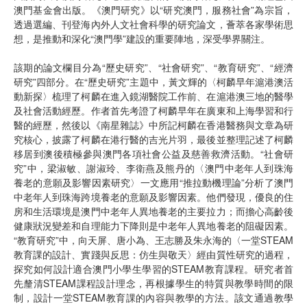
澳門基金會出版。《澳門研究》以“研究澳門，服務社會”為宗旨，
透過選編、刊登海內外人文社會科學的研究論文，薈萃各家學術思
想，是推動和深化“澳門學”建設的重要陣地，深受學界關注。
該期的論文欄目分為“歷史研究”、“社會研究”、“教育研究”、“經濟
研究”四部分。在“歷史研究”主題中，黃文輝的〈柯麟早年滬港澳活
動新探〉梳理了柯麟在進入鏡湖醫院工作前、在滬港澳三地的醫學
及社會活動經歷。作者首先考證了柯麟早年在廣東和上海學習和行
醫的經歷，然後以《南星雜誌》中所記柯麟在香港醫務與文章為研
究核心，披露了柯麟在港行醫的吉光片羽，最後並整理記述了柯麟
移居到澳後積極參與澳門各項社會公益及慈善救濟活動。“社會研
究”中，梁淑敏、謝淑玲、李衛燕及熊丹的〈澳門中老年人到珠海
養老的意願及影響因素研究〉一文應用“推拉動機理論”分析了澳門
中老年人到珠海跨境養老的意願及影響因素。他們發現，優良的住
房和生活環境是澳門中老年人異地養老的主要拉力；而擔心高齡後
健康狀況變差和自理能力下降則是中老年人異地養老的阻礙因素。
“教育研究”中，向天屏、唐小為、王志勝及朱永海的〈一堂STEAM
教育課的設計、實踐與反思：仿生與敬天〉經由質性研究的過程，
探究如何設計適合澳門小學生學習的STEAM教育課程。研究者首
先釐清STEAM課程設計理念，再根據學生的特質與教學時間的限
制，設計一堂STEAM教育課的內容與教學的方法。該文通過教學