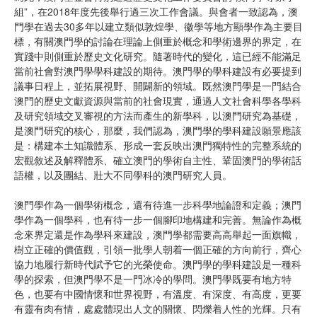
組”，在2018年度先後舉行過三次工作會議。與會者一致認為，澳
門學在過去30多年以建立類似敦煌學、徽學等地方顯學作為主要目
標，有關澳門學的討論在理論上側重於概念和學術邊界的界定，在
實踐中則側重於歷史文化研究。隨著時代的變化，這已經不能滿足
當前社會對澳門學學科建設的期待。澳門學的學科建設有必要提到
議事日程上，並拓展視野、開闢新的領域。既然澳門學是一門結合
澳門的歷史文獻資源與當前的社會現實，通過人文社會科學各學科
及研究領域交叉審視的方法而產生的新學科，以澳門研究為基礎，
是澳門研究的核心，那麼，我們認為，澳門學的學科建設願景應該
是：構建本土知識體系、形成一套反映出澳門獨特性的完整系統的
宏觀敘述及解釋體系、確立澳門的學術自主性、鞏固澳門的學術話
語權，以及團結、壯大不同學科的澳門研究人員。
澳門學作為一個學術概念，還有待進一步科學地論證和定義；澳門
學作為一個學科，也有待一步一個腳印地構建和完善。無論作為概
念來界定還是作為學科來建設，澳門學都需要高高舉起一面旗幟，
樹立正確的價值觀，引領一批學人朝着一個正確的方向前行，齊心
協力地履行新時代賦予它的光榮使命。澳門學的學科建設是一種科
學的探索，但澳門學不是一門冰冷的學問。澳門學既要有地方特
色，也要有中國情懷和世界視野，有溫度、有深度、有高度，更要
有靈有肉有情，處處體現出人文的關懷、閃爍着人性的光輝。只有