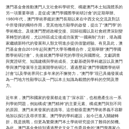
澳門基金會推動澳門人文社會科學研究、構建澳門本土知識體系的
另一項重要舉措，是促成“澳門學國際學術研討會”的定期舉辦。
1980年代，澳門學術界鑑於澳門長期以來在中西文化交流及對話
中所發揮的獨特作用，受其他地方顯學的啟發，提出了“澳門學”的
學術概念。及後澳門歷經政權交接、回歸祖國以及社會經濟深刻變
革轉型的過程，尤以特區成立後成功落實“一國兩制”方針，堪為國
家繼續新時代的發展和人類文明進步提供借鑒經驗。有見及此，澳
門基金會自2010年起與澳門大學等機構合作，定期舉辦“澳門學國
際學術研討會”，先後就澳門學研究的學理化與國際化、文獻調查
與實證研究、知識建構與學術成長、文獻基礎與學科建設以及澳門
學與澳門發展等主題展開學術研討。通過歷屆“澳門學國際學術研
討會”以及學術界同仁多年來的不懈努力，“澳門學”現已具備發展成
為一門地方性顯學以及一門以本土知識為載體的學科的空間及潛
力。
近年來，澳門和國家的發展都走進了“深水區”，也相應產生出一系
列學術問題，例如構成“澳門精神”的主要元素、構成澳門與別不同
的原因、澳門未來發展的道路等。這些都亟需澳門學術界義不容辭
地加以探討及尋求答案。澳門學的學科建設，如今已進入關鍵轉
折，既是挑戰，但更為繁榮澳門本土學術研究提供了難得的契機。
為此，澳門基金會特別通過歷史文化工作委員會的“澳門學專家小