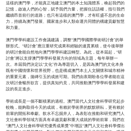
這樣的澳門學，才能真正地建立澳門的本土知識體系，喚起我們的
記憶，啟迪人們的心智，賦予我們力量，把握住話語權，指引我們
繼續昂首前行的道路；也只有這樣的澳門學，才有旺盛不息的生命
力，持續為澳門發展、國家進步和人類命運共同體的構建貢獻智慧
和力量。
澳門學學科建設工作會議建議，調整“澳門學國際學術研討會”的舉
辦形式。“研討會”應注重研究成果和經驗的連貫累積，使今後舉辦
的研討會能自然地向澳門學學科建設轉型。為此，從本屆起，“研
討會”將以支撐澳門學學科發展方向的領域為主題，每年舉辦一
次。本屆我們決定以“文化”作為專題切入，是因為澳門的文化本身
既有中國情懷和世界視野，也是構成澳門本土人文關懷和城市精神
的重要元素，拋磚引玉的成效可期。我們由衷期盼各位學者能在這
次研討會暢所欲言，提供真知灼見，共同推動澳門學學科發展和建
設的長足進步。
學術成長是一個不斷積累的過程。澳門當代人文社會科學研究起步
較晚，能夠取得今天的成就，有賴於學術界的默默耕耘，更有賴於
前輩的開拓和奉獻。飲水不忘掘井人，為表彰在推動和研究澳門人
文社會科學領域方面具有卓越貢獻和重大成就的學術前輩，我們在
“澳門人文社會科學研究優秀成果獎”中增設“澳門人文社會科學傑出