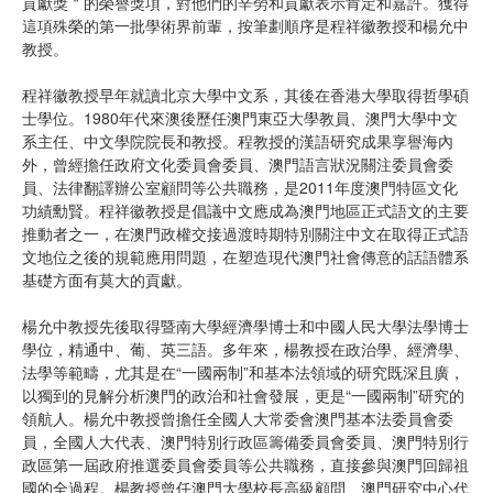
貢獻獎＂的榮譽獎項，對他們的辛勞和貢獻表示肯定和嘉許。獲得
這項殊榮的第一批學術界前輩，按筆劃順序是程祥徽教授和楊允中
教授。
程祥徽教授早年就讀北京大學中文系，其後在香港大學取得哲學碩
士學位。1980年代來澳後歷任澳門東亞大學教員、澳門大學中文
系主任、中文學院院長和教授。程教授的漢語研究成果享譽海內
外，曾經擔任政府文化委員會委員、澳門語言狀況關注委員會委
員、法律翻譯辦公室顧問等公共職務，是2011年度澳門特區文化
功績勳賢。程祥徽教授是倡議中文應成為澳門地區正式語文的主要
推動者之一，在澳門政權交接過渡時期特別關注中文在取得正式語
文地位之後的規範應用問題，在塑造現代澳門社會傳意的話語體系
基礎方面有莫大的貢獻。
楊允中教授先後取得暨南大學經濟學博士和中國人民大學法學博士
學位，精通中、葡、英三語。多年來，楊教授在政治學、經濟學、
法學等範疇，尤其是在“一國兩制”和基本法領域的研究既深且廣，
以獨到的見解分析澳門的政治和社會發展，更是“一國兩制”研究的
領航人。楊允中教授曾擔任全國人大常委會澳門基本法委員會委
員，全國人大代表、澳門特別行政區籌備委員會委員、澳門特別行
政區第一屆政府推選委員會委員等公共職務，直接參與澳門回歸祖
國的全過程。楊教授曾任澳門大學校長高級顧問、澳門研究中心代