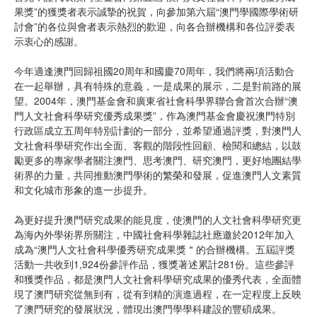
果獎”的獲獎者表示誠摯的祝賀，向參加第六屆“澳門學國際學術研
討會”的各位與會者表示熱烈的歡迎，向各合辦機構和各位評委表
示衷心的感謝。
今年適逢澳門回歸祖國20周年和國慶70周年，我們將兩項活動合
在一起舉辦，具有特殊的意義，一是成果的展示，二是對前路的展
望。2004年，澳門基金會和廣東省社會科學界聯合會首次合辦“澳
門人文社會科學研究優秀成果獎”，作為澳門基金會慶祝澳門特別
行政區成立五周年特別計劃的一部分，並希望通過評獎，對澳門人
文社會科學研究作出全面、客觀的階段性回顧、檢閱和總結，以鼓
勵更多的專家學者關注澳門、思考澳門、研究澳門，更好地團結學
術界的力量，共同推動澳門學術的繁榮和發展，促進澳門人文素質
和文化城市形象的進一步提升。
為更好提升澳門研究成果的能見度，使澳門的人文社會科學研究更
為海內外學術界所關注，中國社會科學雜誌社應邀於2012年加入
成為“澳門人文社會科學優秀研究成果獎＂的合辦機構。五屆評獎
活動一共收到1,924份參評作品，獲獎著述累計281份。這些參評
和獲獎作品，都是澳門人文社會科學研究成果的優秀代表，全面體
現了澳門研究從無到有，從有到精的演進過程，在一定程度上反映
了澳門研究的發展狀況，體現出澳門學學科建設的豐碩成果。