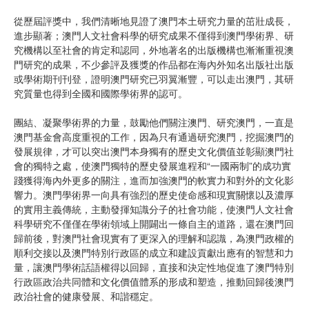
從歷屆評獎中，我們清晰地見證了澳門本土研究力量的茁壯成長，
進步顯著；澳門人文社會科學的研究成果不僅得到澳門學術界、研
究機構以至社會的肯定和認同，外地著名的出版機構也漸漸重視澳
門研究的成果，不少參評及獲獎的作品都在海內外知名出版社出版
或學術期刊刊登，證明澳門研究已羽翼漸豐，可以走出澳門，其研
究質量也得到全國和國際學術界的認可。
團結、凝聚學術界的力量，鼓勵他們關注澳門、研究澳門，一直是
澳門基金會高度重視的工作，因為只有通過研究澳門，挖掘澳門的
發展規律，才可以突出澳門本身獨有的歷史文化價值並彰顯澳門社
會的獨特之處，使澳門獨特的歷史發展進程和“一國兩制”的成功實
踐獲得海內外更多的關注，進而加強澳門的軟實力和對外的文化影
響力。澳門學術界一向具有強烈的歷史使命感和現實關懷以及濃厚
的實用主義傳統，主動發揮知識分子的社會功能，使澳門人文社會
科學研究不僅僅在學術領域上開闢出一條自主的道路，還在澳門回
歸前後，對澳門社會現實有了更深入的理解和認識，為澳門政權的
順利交接以及澳門特別行政區的成立和建設貢獻出應有的智慧和力
量，讓澳門學術話語權得以回歸，直接和決定性地促進了澳門特別
行政區政治共同體和文化價值體系的形成和塑造，推動回歸後澳門
政治社會的健康發展、和諧穩定。