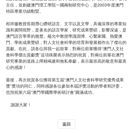
主任，並創建澳門理工學院一國兩制研究中心，是2003年度澳門
特區專業功績勳賢。
程祥徽教授長期潛心鑽研語言、文字以及文學，具備深厚的專業知
識和廣闊視野，是著名的語言學家，研究成果豐碩，影響深遠，是
澳門語言學界的翹楚。楊允中教授學識淵博、心繫家國、熱愛澳
門、學術成果豐碩，對人文社會科學的培育和發展都作出了傑出的
貢獻。在此，請各位與我一起鼓掌，對兩位前輩獲得“澳門人文社
會科學傑出貢獻獎”這項殊榮表示熱烈的祝賀，對兩位前輩在澳門
研究事業的道路上殫精竭慮和無私奉獻，表示最崇高的敬意和最衷
心的感謝！
最後，再次祝賀各位獲得第五屆“澳門人文社會科學研究優秀成果
獎”獎項的同仁，同時感謝各位參加本屆評獎活動的學者和評委，
也預祝第六屆“澳門學國際學術研討會”圓滿成功。
謝謝大家！
返回