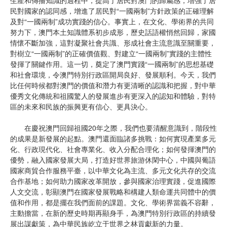
民對國家的認同感，增進了居民對“一國兩制”方針政策的正確理解
及對“一國兩制”成功實踐的信心。事實上，在文化、學術界的共同
努力下，澳門本土知識體系初步成形，歷史話語權悄然回歸，家國
情懷不斷加強，這對凝聚社會共識、形成社會主流意識至關重要，
對樹立“一國兩制”的正確價值觀、對建立“一國兩制”實踐的主體性
發揮了關鍵作用。這一切，奠定了澳門實踐“一國兩制”的思想基礎
和社會環境，令澳門特別行政區開局良好、發展順利。今天，我們
比任何時候都對澳門的價值和潛力有更清晰的認識和把握，對中華
優秀文化傳統和祖國驚人的發展進步有更深入的認知和體驗，對特
區的未來和民族的振興更有信心、更具決心。
在慶祝澳門回歸祖國20年之際，我們也要清醒意識到，階段性
的成果是新發展的起點。澳門還面臨諸多挑戰：如何實現產業多元
化、行政現代化、社會專業化、收入分配合理化；如何發揮澳門的
優勢，融入國家發展大局，打造好世界旅游休閑中心，中國與葡語
國家商貿合作服務平臺，以中華文化為主流、多元文化共存的交流
合作基地；如何助力國家改革開放，參與國家治理實踐，促進國際
人文交流，彰顯澳門在國家發展戰略和構建人類命運共同體中的價
值和作用，都是擺在我們面前的課題。文化、學術界當義不容辭，
主動擔當，在新的歷史時期再顯身手，為澳門特別行政區的持續發
展出謀獻策，為中華民族屹立于世界之林貢獻新的力量。