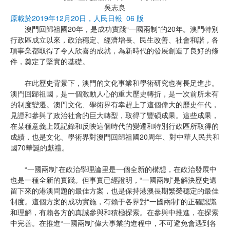
吳志良
原載於2019年12月20日，人民日報 06 版
澳門回歸祖國20年，是成功實踐“一國兩制”的20年。澳門特別
行政區成立以來，政治穩定、經濟增長、民生改善、社會和諧，各
項事業都取得了令人欣喜的成就，為新時代的發展創造了良好的條
件，奠定了堅實的基礎。
在此歷史背景下，澳門的文化事業和學術研究也有長足進步。
澳門回歸祖國，是一個激動人心的重大歷史轉折，是一次前所未有
的制度變遷。澳門文化、學術界有幸趕上了這個偉大的歷史年代，
見證和參與了政治社會的巨大轉型，取得了豐碩成果。這些成果，
在某種意義上既記錄和反映這個時代的變遷和特別行政區所取得的
成績，也是文化、學術界對澳門回歸祖國20周年、對中華人民共和
國70華誕的獻禮。
“一國兩制”在政治學理論里是一個全新的構想，在政治發展中
也是一種全新的實踐。但事實已經證明，“一國兩制”是解決歷史遺
留下來的港澳問題的最佳方案，也是保持港澳長期繁榮穩定的最佳
制度。這個方案的成功實施，有賴于各界對“一國兩制”的正確認識
和理解，有賴各方的真誠參與和積極探索。在參與中推進，在探索
中完善。在推進“一國兩制”偉大事業的進程中，不可避免會遇到各