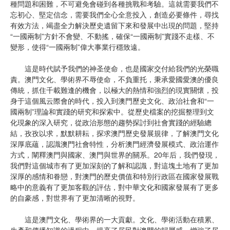
種問題和困難，不可避免會碰到各種挑戰和考驗。這就需要我們不
忘初心、堅定信念，需要我們全心全意投入，創造必要條件，尋找
有效方法，竭盡全力解決歷史遺留下來和發展中出現的問題，堅持
“一國兩制”方針不會變、不動搖，確保“一國兩制”實踐不走樣、不
變形，使得“一國兩制”偉大事業行穩致遠。
這是時代賦予我們的神圣使命，也是國家交付給我們的光榮職
責。澳門文化、學術界不辱使命，不負重托，秉承愛國愛澳的優良
傳統，抓住千載難逢的機會，以極大的熱情和強烈的現實關懷，投
身于這個風云際會的時代，投入到澳門歷史文化、政治社會和“一
國兩制”理論和實踐的研究和探索中。從歷史檔案的挖掘整理到文
化現象的深入研究，從政治形態的趨勢探討到社會實踐的經驗總
結，孜孜以求，默默耕耘，探求澳門歷史發展規律，了解澳門文化
深厚底蘊，認識澳門社會特性，分析澳門經濟發展模式、政治運作
方式，闡釋澳門與國家、澳門與世界的關系。20年后，我們發現，
我們對這個城市有了更加深刻的了解和認識，對這塊土地有了更加
深厚的感情和眷戀，對澳門的歷史價值和特別行政區在國家發展戰
略中的意義有了更加客觀的評估，對中華文化和國家發展有了更多
的自豪感，對世界有了更加清晰的視野。
這是澳門文化、學術界的一大貢獻。文化、學術活動在積累、
生產和傳播知識的過程中，提高了居民對澳門的歸屬感，增強了居