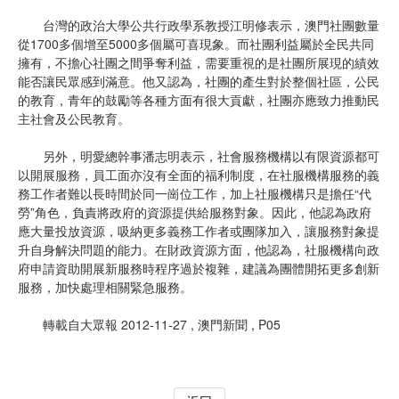
台灣的政治大學公共行政學系教授江明修表示，澳門社團數量
從1700多個增至5000多個屬可喜現象。而社團利益屬於全民共同
擁有，不擔心社團之間爭奪利益，需要重視的是社團所展現的績效
能否讓民眾感到滿意。他又認為，社團的產生對於整個社區，公民
的教育，青年的鼓勵等各種方面有很大貢獻，社團亦應致力推動民
主社會及公民教育。
另外，明愛總幹事潘志明表示，社會服務機構以有限資源都可
以開展服務，員工面亦沒有全面的福利制度，在社服機構服務的義
務工作者難以長時間於同一崗位工作，加上社服機構只是擔任“代
勞”角色，負責將政府的資源提供給服務對象。因此，他認為政府
應大量投放資源，吸納更多義務工作者或團隊加入，讓服務對象提
升自身解決問題的能力。在財政資源方面，他認為，社服機構向政
府申請資助開展新服務時程序過於複雜，建議為團體開拓更多創新
服務，加快處理相關緊急服務。
轉載自大眾報 2012-11-27 , 澳門新聞 , P05