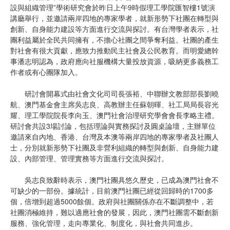
設與組織管理”學術研究會於昨日上午9時假理工學院匯智樓1號演
講廳舉行，並邀請兩岸四地的專家學者，就新形勢下社團在轉型與
創新、自身能力建設等方面進行交流與探討。有台灣學者表示，社
團利益屬於全民共同擁有，不擔心社團之間爭奪利益。社團的產生
對社會有很大貢獻，應致力推動民主社會及公民教育。而明愛總幹
事潘志明認為，政府應向社服機構大量投放資源，吸納更多義務工
作者或有心團隊加入。
研討會開幕式由社會文化司司長張裕、中聯辦文教部部長劉曉
航、澳門基金會主席吳志良、高教辦主任蘇朝暉、社工局局長容光
耀、理工學院院長李向玉、澳門社會治理研究學會會長李略主禮。
研討會共設3場討論，包括理論與實務探討及圓桌論壇，主辦單位
邀請來自內地、香港、台灣及本澳等兩岸四地的專家學者及社團人
士，分別就新形勢下社團及非營利組織的轉型與創新、自身能力建
設、內部管理、管理實務等方面進行交流與探討。
吳志良致辭時表示，澳門社團具悠久歷史，已成為澳門社會不
可缺少的一部份。據統計，目前澳門社團已經從回歸時的1700多
個，倍增到超過5000餘個。政府與社團關係亦在不斷調整中，若
社團消極維持，難以適應社會的發展，因此，澳門社團需不斷創新
服務、強化管理，走向專業化、制度化，與社會共同進步。