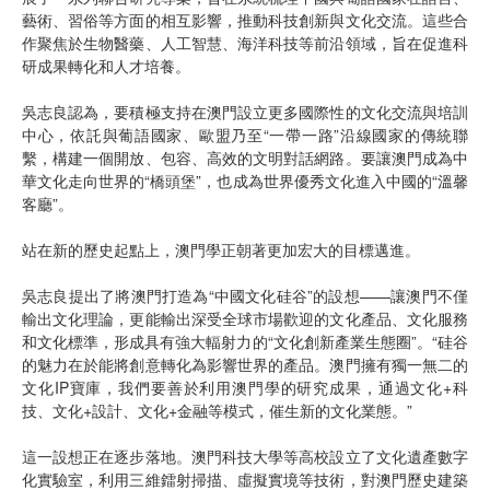
藝術、習俗等方面的相互影響，推動科技創新與文化交流。這些合
作聚焦於生物醫藥、人工智慧、海洋科技等前沿領域，旨在促進科
研成果轉化和人才培養。
吳志良認為，要積極支持在澳門設立更多國際性的文化交流與培訓
中心，依託與葡語國家、歐盟乃至“一帶一路”沿線國家的傳統聯
繫，構建一個開放、包容、高效的文明對話網路。要讓澳門成為中
華文化走向世界的“橋頭堡”，也成為世界優秀文化進入中國的“溫馨
客廳”。
站在新的歷史起點上，澳門學正朝著更加宏大的目標邁進。
吳志良提出了將澳門打造為“中國文化硅谷”的設想——讓澳門不僅
輸出文化理論，更能輸出深受全球市場歡迎的文化產品、文化服務
和文化標準，形成具有強大輻射力的“文化創新產業生態圈”。“硅谷
的魅力在於能將創意轉化為影響世界的產品。澳門擁有獨一無二的
文化IP寶庫，我們要善於利用澳門學的研究成果，通過文化+科
技、文化+設計、文化+金融等模式，催生新的文化業態。”
這一設想正在逐步落地。澳門科技大學等高校設立了文化遺產數字
化實驗室，利用三維鐳射掃描、虛擬實境等技術，對澳門歷史建築