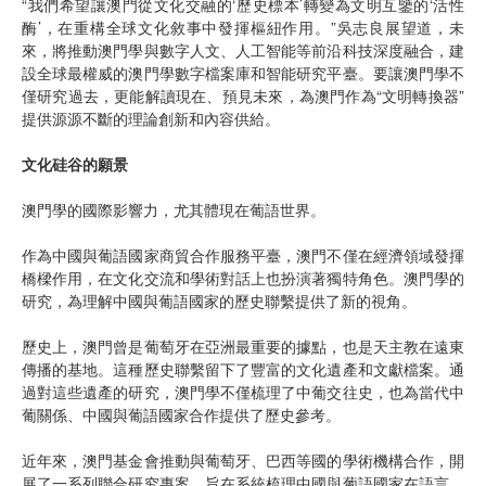
“我們希望讓澳門從文化交融的‘歷史標本’轉變為文明互鑒的‘活性
酶’，在重構全球文化敘事中發揮樞紐作用。”吳志良展望道，未
來，將推動澳門學與數字人文、人工智能等前沿科技深度融合，建
設全球最權威的澳門學數字檔案庫和智能研究平臺。要讓澳門學不
僅研究過去，更能解讀現在、預見未來，為澳門作為“文明轉換器”
提供源源不斷的理論創新和內容供給。
文化硅谷的願景
澳門學的國際影響力，尤其體現在葡語世界。
作為中國與葡語國家商貿合作服務平臺，澳門不僅在經濟領域發揮
橋樑作用，在文化交流和學術對話上也扮演著獨特角色。澳門學的
研究，為理解中國與葡語國家的歷史聯繫提供了新的視角。
歷史上，澳門曾是葡萄牙在亞洲最重要的據點，也是天主教在遠東
傳播的基地。這種歷史聯繫留下了豐富的文化遺產和文獻檔案。通
過對這些遺產的研究，澳門學不僅梳理了中葡交往史，也為當代中
葡關係、中國與葡語國家合作提供了歷史參考。
近年來，澳門基金會推動與葡萄牙、巴西等國的學術機構合作，開
展了一系列聯合研究專案，旨在系統梳理中國與葡語國家在語言、