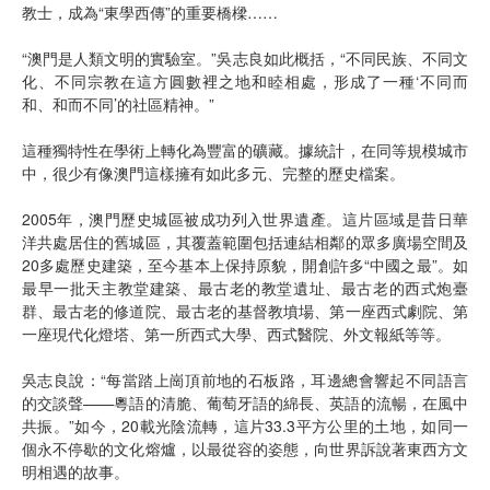
教士，成為“東學西傳”的重要橋樑……
“澳門是人類文明的實驗室。”吳志良如此概括，“不同民族、不同文
化、不同宗教在這方圓數裡之地和睦相處，形成了一種‘不同而
和、和而不同’的社區精神。”
這種獨特性在學術上轉化為豐富的礦藏。據統計，在同等規模城市
中，很少有像澳門這樣擁有如此多元、完整的歷史檔案。
2005年，澳門歷史城區被成功列入世界遺產。這片區域是昔日華
洋共處居住的舊城區，其覆蓋範圍包括連結相鄰的眾多廣場空間及
20多處歷史建築，至今基本上保持原貌，開創許多“中國之最”。如
最早一批天主教堂建築、最古老的教堂遺址、最古老的西式炮臺
群、最古老的修道院、最古老的基督教墳場、第一座西式劇院、第
一座現代化燈塔、第一所西式大學、西式醫院、外文報紙等等。
吳志良說：“每當踏上崗頂前地的石板路，耳邊總會響起不同語言
的交談聲——粵語的清脆、葡萄牙語的綿長、英語的流暢，在風中
共振。”如今，20載光陰流轉，這片33.3平方公里的土地，如同一
個永不停歇的文化熔爐，以最從容的姿態，向世界訴說著東西方文
明相遇的故事。