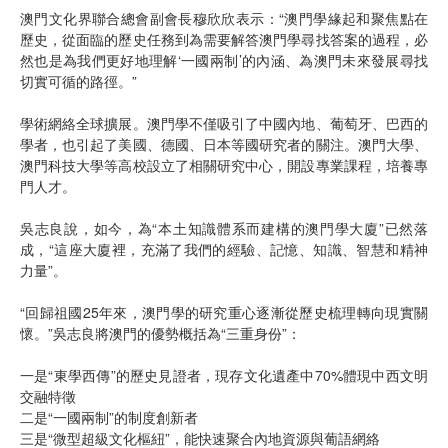
澳門文化界聯合總會副會長穆欣欣表示：“澳門學緣起和聚焦點在
歷史，從面臨的歷史任務到為需要解答澳門學尋找答案的過程，必
然也是為我們更好地理解‘一國兩制’的內涵、為澳門未來發展尋找
切實可循的路徑。”
學術網絡全球擴展。澳門學不僅吸引了中國內地、葡萄牙、巴西的
學者，也引起了美國、德國、日本等國研究者的關注。澳門大學、
澳門科技大學等高校設立了相關研究中心，開設專業課程，培養專
門人才。
吳志良說，如今，為“本土知識體系而建構的澳門學大廈”已然落
成，“這座大廈裡，充滿了我們的經驗、記憶、知識、智慧和精神
力量”。
“回歸祖國25年來，澳門學的研究重心逐漸從歷史梳理轉向現實關
懷。”吳志良將澳門的優勢概括為“三重身份”：
一是“東學西傳”的歷史見證者，現存文化遺產中70%體現中西文明
交融特徵
二是“一國兩制”的制度創新者
三是“微型超級文化樞紐”，能快速聚合內地資源與葡語網絡