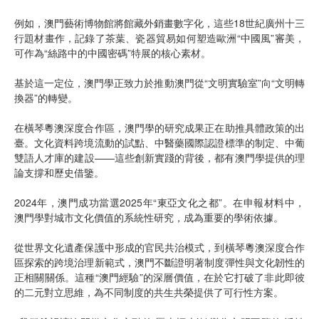
例如，澳門藝術博物館將館藏外銷畫數字化，這些18世紀廣州十三
行題材畫作，記錄了茶葉、瓷器貿易如何塑造歐洲“中國風”審美，
可作為“絲路中的中國密碼”特展的核心素材。
基於這一定位，澳門學正致力於推動澳門從“文明實驗室”向“文明轉
換器”的轉變。
在橫琴粵澳深度合作區，澳門學的研究成果正在助推具體政策的出
臺。文化資料跨境流動的試點、中醫藥國際認證標準的制定、中葡
雙語人才庫的建設——這些創新實踐的背後，都有澳門學提供的理
論支撐和歷史借鑒。
2024年，澳門成功當選2025年“東亞文化之都”。在申報材料中，
澳門學對城市文化價值的系統性研究，成為重要的學術依據。
從世界文化遺產保護中形成的官民共治模式，到橫琴粵澳深度合作
區探索的跨境治理新範式，澳門不斷證明著制度彈性與文化韌性的
正相關關係。這種“澳門經驗”的深層價值，在於它打破了非此即彼
的二元對立思維，為不同制度的共生共榮提供了可行性方案。