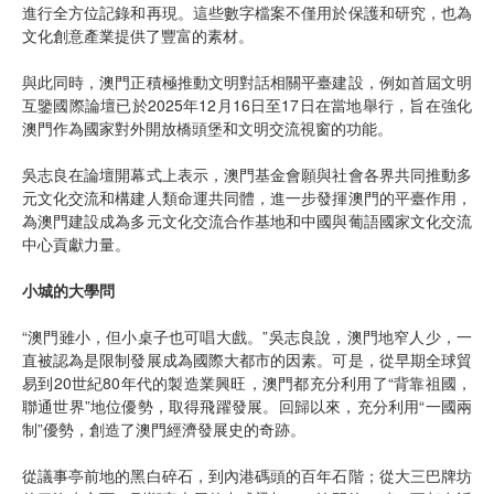
進行全方位記錄和再現。這些數字檔案不僅用於保護和研究，也為
文化創意產業提供了豐富的素材。
與此同時，澳門正積極推動文明對話相關平臺建設，例如首屆文明
互鑒國際論壇已於2025年12月16日至17日在當地舉行，旨在強化
澳門作為國家對外開放橋頭堡和文明交流視窗的功能。
吳志良在論壇開幕式上表示，澳門基金會願與社會各界共同推動多
元文化交流和構建人類命運共同體，進一步發揮澳門的平臺作用，
為澳門建設成為多元文化交流合作基地和中國與葡語國家文化交流
中心貢獻力量。
小城的大學問
“澳門雖小，但小桌子也可唱大戲。”吳志良說，澳門地窄人少，一
直被認為是限制發展成為國際大都市的因素。可是，從早期全球貿
易到20世紀80年代的製造業興旺，澳門都充分利用了“背靠祖國，
聯通世界”地位優勢，取得飛躍發展。回歸以來，充分利用“一國兩
制”優勢，創造了澳門經濟發展史的奇跡。
從議事亭前地的黑白碎石，到內港碼頭的百年石階；從大三巴牌坊