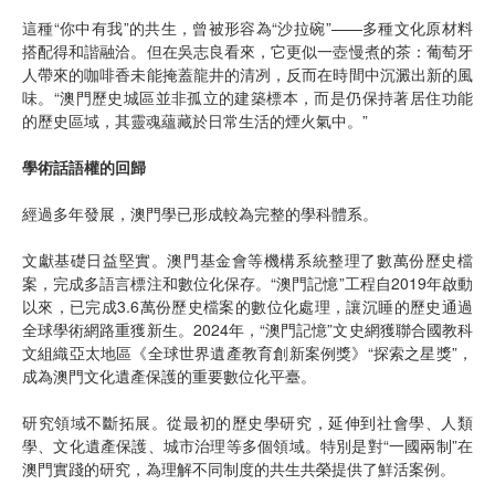
這種“你中有我”的共生，曾被形容為“沙拉碗”——多種文化原材料
搭配得和諧融洽。但在吳志良看來，它更似一壺慢煮的茶：葡萄牙
人帶來的咖啡香未能掩蓋龍井的清冽，反而在時間中沉澱出新的風
味。“澳門歷史城區並非孤立的建築標本，而是仍保持著居住功能
的歷史區域，其靈魂蘊藏於日常生活的煙火氣中。”
學術話語權的回歸
經過多年發展，澳門學已形成較為完整的學科體系。
文獻基礎日益堅實。澳門基金會等機構系統整理了數萬份歷史檔
案，完成多語言標注和數位化保存。“澳門記憶”工程自2019年啟動
以來，已完成3.6萬份歷史檔案的數位化處理，讓沉睡的歷史通過
全球學術網路重獲新生。2024年，“澳門記憶”文史網獲聯合國教科
文組織亞太地區《全球世界遺產教育創新案例獎》“探索之星獎”，
成為澳門文化遺產保護的重要數位化平臺。
研究領域不斷拓展。從最初的歷史學研究，延伸到社會學、人類
學、文化遺產保護、城市治理等多個領域。特別是對“一國兩制”在
澳門實踐的研究，為理解不同制度的共生共榮提供了鮮活案例。