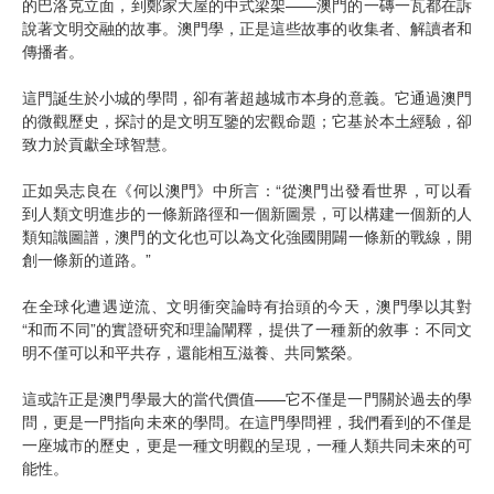
的巴洛克立面，到鄭家大屋的中式梁架——澳門的一磚一瓦都在訴
說著文明交融的故事。澳門學，正是這些故事的收集者、解讀者和
傳播者。
這門誕生於小城的學問，卻有著超越城市本身的意義。它通過澳門
的微觀歷史，探討的是文明互鑒的宏觀命題；它基於本土經驗，卻
致力於貢獻全球智慧。
正如吳志良在《何以澳門》中所言：“從澳門出發看世界，可以看
到人類文明進步的一條新路徑和一個新圖景，可以構建一個新的人
類知識圖譜，澳門的文化也可以為文化強國開闢一條新的戰線，開
創一條新的道路。”
在全球化遭遇逆流、文明衝突論時有抬頭的今天，澳門學以其對
“和而不同”的實證研究和理論闡釋，提供了一種新的敘事：不同文
明不僅可以和平共存，還能相互滋養、共同繁榮。
這或許正是澳門學最大的當代價值——它不僅是一門關於過去的學
問，更是一門指向未來的學問。在這門學問裡，我們看到的不僅是
一座城市的歷史，更是一種文明觀的呈現，一種人類共同未來的可
能性。