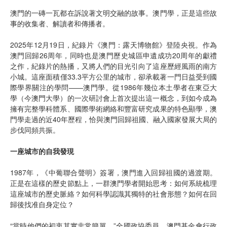
澳門的一磚一瓦都在訴說著文明交融的故事。澳門學，正是這些故
事的收集者、解讀者和傳播者。
2025年12月19日，紀錄片《澳門：露天博物館》登陸央視。作為
澳門回歸26周年，同時也是澳門歷史城區申遺成功20周年的獻禮
之作，紀錄片的熱播，又將人們的目光引向了這座歷經風雨的南方
小城。這座面積僅33.3平方公里的城市，卻承載著一門日益受到國
際學界關注的學問——澳門學。從1986年幾位本土學者在東亞大
學（今澳門大學）的一次研討會上首次提出這一概念，到如今成為
擁有完整學科體系、國際學術網絡和豐富研究成果的特色顯學，澳
門學走過的近40年歷程，恰與澳門回歸祖國、融入國家發展大局的
步伐同頻共振。
一座城市的自我發現
1987年，《中葡聯合聲明》簽署，澳門進入回歸祖國的過渡期。
正是在這樣的歷史節點上，一群澳門學者開始思考：如何系統梳理
這座城市的歷史脈絡？如何科學認識其獨特的社會形態？如何在回
歸後找准自身定位？
“當時他們的初衷其實非常簡單。”全國政協委員、澳門基金會行政