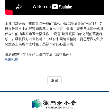
由澳門基金會、嶺南畫院合辦的“當代中國寫意油畫展”已於1月17
日在教科文中心展覽廳揭幕，展出北京、天津、廣東及本澳十名具
代表性的油畫家逾五十幅佳作。“寫意”屬寫實與抽象之間的藝術種
類，在吸收西方油畫基礎上，結合中國繪畫精髓，從思想觀念和文
化意識上展現本土特色，凸顯作者的心靈寫照。
澳廣視2014年1月24日澳門早晨《藝術指南》
相關活動
返回