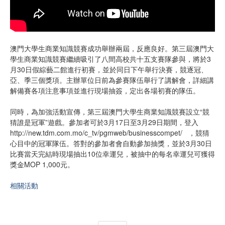
澳門大學生商業知識競賽成功舉辦兩屆，反應良好。第三屆澳門大
學生商業知識競賽繼續吸引了八間高校共十五支賽隊參與，將於3
月30日假綜藝二館進行初賽，並於同日下午舉行決賽，競逐冠、
亞、季三個獎項。主辦單位日前為參賽隊伍舉行了講解會，詳細講
解備賽各項注意事項並進行現場抽簽，定出各場初賽的隊伍。
同時，為加強活動宣傳，第三屆澳門大學生商業知識競賽設立“競
猜誰是冠軍”遊戲。參加者可於3月17日至3月29日期間，登入
http://new.tdm.com.mo/c_tv/pgmweb/businesscompet/
，競猜
心目中的冠軍隊伍。答對的參加者會自動參加抽獎，並於3月30日
比賽當天完結時現場抽出10位幸運兒，被抽中的每名幸運兒可獲得
獎金MOP 1,000元。
相關活動