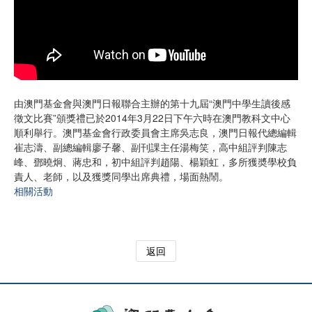
由澳門基金會與澳門日報聯合主辦的第十九屆“澳門中學生讀後感
徵文比賽”頒獎禮已於2014年3月22日下午六時在澳門教科文中心
順利舉行。澳門基金會行政委員會主席吳志良，澳門日報代總編輯
崔志濤、副總編輯廖子馨、副刊課主任湯梅笑，高中組評判陳志
峰、鄧曉炯、蔣忠和，初中組評判趙陽、楊穎虹，多所獲奬學校負
責人、老師，以及獲獎同學出席典禮，場面熱鬧。
相關活動
返回