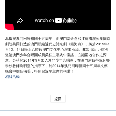
為慶祝澳門回歸祖國十五周年，由澳門基金會和江蘇省演藝集團京
劇院共同打造的澳門新編近代史詩京劇《鏡海魂》，將於2015年1
月13、14日晚上八時假澳門文化中心演出兩場。此次演出，特別
邀請澳門少年合唱團成員吳荻主唱劇中童謠，凸顯兩地合作之深
意。吳荻於2014年9月加入澳門少年合唱團，在澳門演藝學院音樂
學校教師劉明燕的指導下，於2014年澳門回歸祖國十五周年文藝
晚會中擔任獨唱，得到習近平主席的稱讚！
相關活動
返回