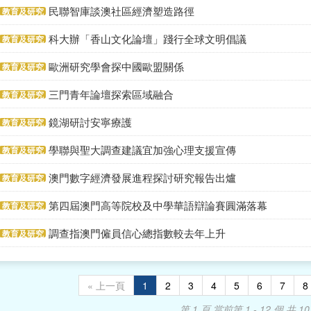
民聯智庫談澳社區經濟塑造路徑
教育及研究
科大辦「香山文化論壇」踐行全球文明倡議
教育及研究
歐洲研究學會探中國歐盟關係
教育及研究
三門青年論壇探索區域融合
教育及研究
鏡湖研討安寧療護
教育及研究
學聯與聖大調查建議宜加強心理支援宣傳
教育及研究
澳門數字經濟發展進程探討研究報告出爐
教育及研究
第四屆澳門高等院校及中學華語辯論賽圓滿落幕
教育及研究
調查指澳門僱員信心總指數較去年上升
教育及研究
« 上一頁
1
2
3
4
5
6
7
8
第 1 頁
當前第 1 - 12 個,共 10