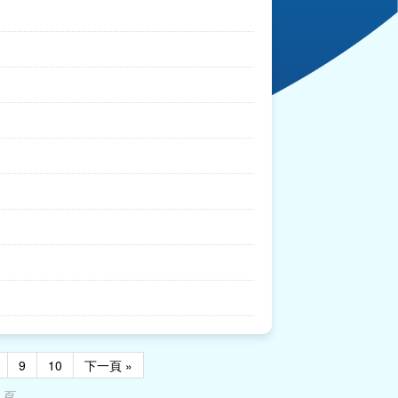
9
10
下一頁 »
 頁