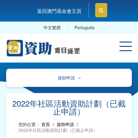
返回澳門基金會主頁
中文繁體
Português
資助申請
通告
指引、表格、範例
2022年社區活動資助計劃（已截
止申請）
指引、帳目計劃參照表
您的位置：
首頁
/
資助申請
/
資助申請表格及範本
2022年社區活動資助計劃（已截止申請）
報告、項目變更/申報及延期提交報告表格及範