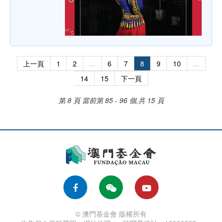
上一頁
1
2
...
6
7
8
9
10
...
14
15
下一頁
第 8 頁
當前第 85 - 96 個,共 15 頁
© 澳門基金會 版權所有