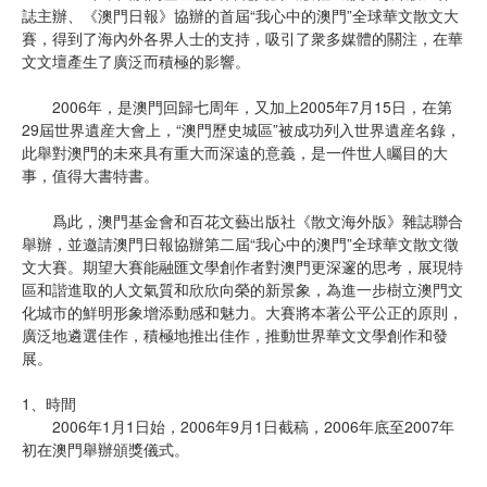
誌主辦、《澳門日報》協辦的首屆“我心中的澳門”全球華文散文大
賽，得到了海內外各界人士的支持，吸引了衆多媒體的關注，在華
文文壇產生了廣泛而積極的影響。
2006年，是澳門回歸七周年，又加上2005年7月15日，在第
29屆世界遺産大會上，“澳門歷史城區”被成功列入世界遺産名錄，
此舉對澳門的未來具有重大而深遠的意義，是一件世人矚目的大
事，值得大書特書。
爲此，澳門基金會和百花文藝出版社《散文海外版》雜誌聯合
舉辦，並邀請澳門日報協辦第二屆“我心中的澳門”全球華文散文徵
文大賽。期望大賽能融匯文學創作者對澳門更深邃的思考，展現特
區和諧進取的人文氣質和欣欣向榮的新景象，為進一步樹立澳門文
化城市的鮮明形象增添動感和魅力。大賽將本著公平公正的原則，
廣泛地遴選佳作，積極地推出佳作，推動世界華文文學創作和發
展。
1、時間
2006年1月1日始，2006年9月1日截稿，2006年底至2007年
初在澳門舉辦頒獎儀式。