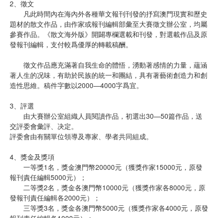
2、徵文
凡此時間內在海內外各種華文報刊刊發的抒寫澳門現實和歷史
題材的散文作品，由作家或報刊編輯部彙至大賽徵文辦公室，均屬
參賽作品。《散文海外版》開闢專欄選載和刊發，對選載作品及原
發報刊編輯，支付較爲優厚的轉載稿酬。
徵文作品應充滿著自我生命的體悟，湧動著感情的力量，蘊涵
著人生的况味，有助於民族的統一和團結，具有著藝術創造力和創
造性思維。稿件字數以2000—4000字爲宜。
3、評選
由大賽辦公室組織人員閱讀作品，初選出30—50篇作品，送
交評委會彙評、决定。
評委會由有關單位領導及專家、學者共同組成。
4、獎金及獎項
一等獎1名，獎金澳門幣20000元（獲獎作家15000元，原發
報刊責任編輯5000元）；
二等獎2名，獎金各澳門幣10000元（獲獎作家各8000元，原
發報刊責任編輯各2000元）；
三等獎3名，獎金各澳門幣5000元（獲獎作家各4000元，原發
報刊責任編輯各1000元）；