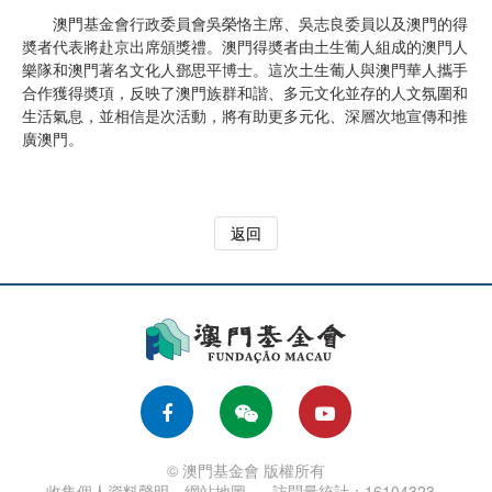
澳門基金會行政委員會吳榮恪主席、吳志良委員以及澳門的得
奬者代表將赴京出席頒獎禮。澳門得奬者由土生葡人組成的澳門人
樂隊和澳門著名文化人鄧思平博士。這次土生葡人與澳門華人攜手
合作獲得奬項，反映了澳門族群和諧、多元文化並存的人文氛圍和
生活氣息，並相信是次活動，將有助更多元化、深層次地宣傳和推
廣澳門。
返回
© 澳門基金會 版權所有
收集個人資料聲明
網站地圖
訪問量統計：16104323