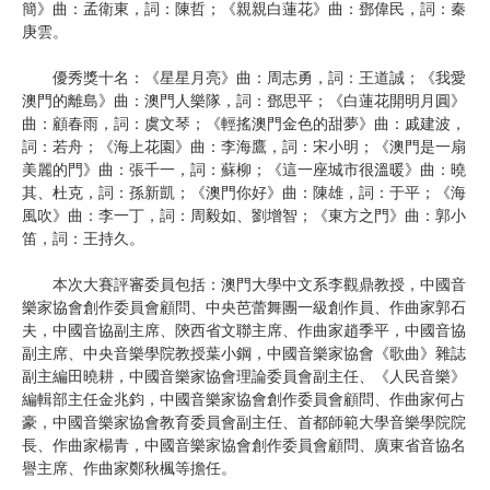
簡》曲：孟衛東，詞：陳哲；《親親白蓮花》曲：鄧偉民，詞：秦
庚雲。
優秀獎十名：《星星月亮》曲：周志勇，詞：王道誠；《我愛
澳門的離島》曲：澳門人樂隊，詞：鄧思平；《白蓮花開明月圓》
曲：顧春雨，詞：虞文琴；《輕搖澳門金色的甜夢》曲：戚建波，
詞：若舟；《海上花園》曲：李海鷹，詞：宋小明；《澳門是一扇
美麗的門》曲：張千一，詞：蘇柳；《這一座城市很溫暖》曲：曉
其、杜克，詞：孫新凱；《澳門你好》曲：陳雄，詞：于平；《海
風吹》曲：李一丁，詞：周毅如、劉增智；《東方之門》曲：郭小
笛，詞：王持久。
本次大賽評審委員包括：澳門大學中文系李觀鼎教授，中國音
樂家協會創作委員會顧問、中央芭蕾舞團一級創作員、作曲家郭石
夫，中國音協副主席、陝西省文聯主席、作曲家趙季平，中國音協
副主席、中央音樂學院教授葉小鋼，中國音樂家協會《歌曲》雜誌
副主編田曉耕，中國音樂家協會理論委員會副主任、《人民音樂》
編輯部主任金兆鈞，中國音樂家協會創作委員會顧問、作曲家何占
豪，中國音樂家協會教育委員會副主任、首都師範大學音樂學院院
長、作曲家楊青，中國音樂家協會創作委員會顧問、廣東省音協名
譽主席、作曲家鄭秋楓等擔任。