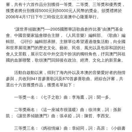
審，共有十六首作品分別獲得一等獎、二等獎、三等獎和優秀獎，
獲獎者將分別獲得5000元到50000元人民幣的獎金。頒獎禮將於
2006年4月17日下午三時假北京港澳中心隆重舉行。
“讓世界傾聽澳門──2005國際華語歌曲創作比賽”由澳門基金
會、中國音樂家協會聯合主辦，《人民音樂》編輯部、《歌曲》編
輯部、《詞刊》編輯部承辦。主辦單位希望通過徵集活動，向全國
和世界展現澳門的歷史文化、藝術、民俗、風光以及包容和諧的社
會人文景觀，展示它在中外交流中扮演的獨特角色，抒寫澳門與祖
國的血脈聯繫，歌頌澳門回歸後在政治、經濟、文化上的新景象。
活動自啟動以來，得到了海內外以及本澳的音樂愛好者的熱情
參與，共收到941首參賽歌詞及870首參賽歌曲。經綜合評審，共
選出十六首獲獎作品，獲獎名單如下：
一等獎一名：《七子之歌》曲：李海鷹，詞：聞一多。
二等獎兩名：《這一座城市很溫暖》曲：徐沛東，詞：孫新
凱；《讓世界傾聽澳門》曲：張卓婭，詞：陳哲、李西安。
三等獎三名：《媽祖情緣》曲：章紹同，詞：高原；《小鎮書