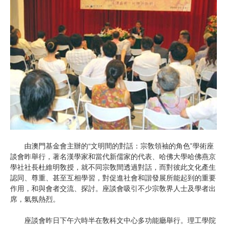
由澳門基金會主辦的“文明間的對話：宗敎領袖的角色”學術座
談會昨舉行，著名漢學家和當代新儒家的代表、哈佛大學哈佛燕京
學社社長杜維明敎授，就不同宗敎間透過對話，而對彼此文化產生
認同、尊重、甚至互相學習，對促進社會和諧發展所能起到的重要
作用，和與會者交流、探討。座談會吸引不少宗敎界人士及學者出
席，氣氛熱烈。
座談會昨日下午六時半在敎科文中心多功能廳舉行。理工學院