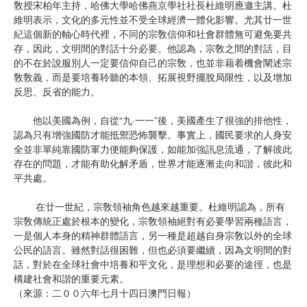
敎授宋柏年主持，哈佛大學哈佛燕京學社社長杜維明應邀主講。杜
維明表示，文化的多元性並不受全球經濟一體化影響。尤其廿一世
紀這個新的軸心時代裡，不同的宗敎信仰和社會群體無可避免要共
存，因此，文明間的對話十分必要。他認為，宗敎之間的對話，目
的不在於說服別人一定要信仰自己的宗敎，也並非藉着機會闡述宗
敎敎義，而是要培養聆聽的本領、拓展視野擺脫局限性，以及增加
反思、反省的能力。
他以美國為例，自從“九·一一”後，美國產生了很強的排他性，
認為只有增強國防才能抵禦恐怖襲擊。事實上，國民要求的人身安
全並非單純靠國防軍力便能夠保護，如能加強訊息流通，了解彼此
存在的問題，才能有助化解矛盾，世界才能逐漸走向和諧，彼此和
平共處。
在廿一世紀，宗敎領袖角色越來越重要。杜維明認為，所有
宗敎傳統正處於根本的變化，宗敎領袖絕對有必要學習兩種語言，
一是個人本身的精神群體語言，另一種是超越自身宗敎以外的全球
公民的語言。雖然對話很困難，但也必須要繼續，因為文明間的對
話，對於在全球社會中培養和平文化，是理想和必要的途徑，也是
構建社會和諧的重要元素。
（來源：二００六年七月十四日澳門日報）