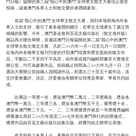
門日報》協辦的第二屆“我心中的澳門”全球華文散文大賽現正接受
投稿，誠邀澳門各界人士和散文愛好者踴躍參加。
首屆“我心中的澳門”全球華文散文大賽，得到本地和海內外各
界人士的支持，吸引了衆多媒體的關注，在華文文壇產生了廣泛而
積極的影響。今年，澳門基金會和百花文藝出版社《散文海外版》
雜誌再次聯合舉辦，並邀請澳門日報協辦此第二屆“我心中的澳門”
全球華文散文徵文大賽。凡於二○○六年一月一日至九月一日期間，
在海內外各種華文報刋刋發的抒寫澳門現實和歷史題材的散文作
品，字數以二千至四千字為宜，由作家或報刋編輯部彙至大賽徵文
辦公室，均可為參賽作品。投稿截止時間為二○○六年九月一日，評
選由大賽辦公室組織人員閱讀作品，初選出三十至五十篇作品，送
交評委會彙評、決定。評委會由有關單位領導及專家、學者共同組
成。
比賽設一等奬一名，奬金澳門幣二萬元，二等奬兩名，奬金各
澳門幣一萬元，三等奬三名，奬金各澳門幣五千元，優秀奬十名，
奬金各澳門幣二千元。一、二、三等奬獲奬作家及一等奬獲奬編輯
將獲邀出席於二○○六年底至二○○七年初在澳門舉行的頒奬儀式，
獲奬作品由百花文藝出版社結集出版。經費均由主辦單位承擔。
有意投稿之各界人士，參賽作品可寄到以下單位，百花文藝出