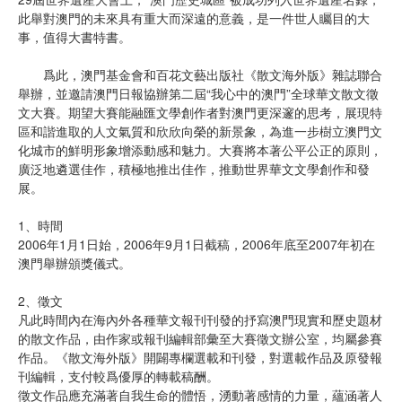
此舉對澳門的未來具有重大而深遠的意義，是一件世人矚目的大
事，值得大書特書。
爲此，澳門基金會和百花文藝出版社《散文海外版》雜誌聯合
舉辦，並邀請澳門日報協辦第二屆“我心中的澳門”全球華文散文徵
文大賽。期望大賽能融匯文學創作者對澳門更深邃的思考，展現特
區和諧進取的人文氣質和欣欣向榮的新景象，為進一步樹立澳門文
化城市的鮮明形象增添動感和魅力。大賽將本著公平公正的原則，
廣泛地遴選佳作，積極地推出佳作，推動世界華文文學創作和發
展。
1、時間
2006年1月1日始，2006年9月1日截稿，2006年底至2007年初在
澳門舉辦頒獎儀式。
2、徵文
凡此時間內在海內外各種華文報刊刊發的抒寫澳門現實和歷史題材
的散文作品，由作家或報刊編輯部彙至大賽徵文辦公室，均屬參賽
作品。《散文海外版》開闢專欄選載和刊發，對選載作品及原發報
刊編輯，支付較爲優厚的轉載稿酬。
徵文作品應充滿著自我生命的體悟，湧動著感情的力量，蘊涵著人