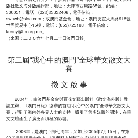
版社散文海外版編輯部，地址：天津市西康路35號，郵編：
300051，電話：(022)23332406，電子信箱：
swhwb@sina.com
；或澳門基金會，地址：澳門友誼大馬路918號
世界貿易中心15樓，電話：(853)725188，電子信箱：
kenny@fm.org.mo
。
（來源：二００六年七月二十日澳門日報）
第二屆“我心中的澳門”全球華文散文大
賽
徵 文 啟 事
2004年，由澳門基金會與百花文藝出版社《散文海外版》雜
誌主辦、《澳門日報》協辦的首屆“我心中的澳門”全球華文散文大
賽，得到了海內外各界人士的支持，吸引了衆多媒體的關注，在華
文文壇產生了廣泛而積極的影響。
2006年，是澳門回歸七周年，又加上2005年7月15日，在第
29屆世界遺産大會上，“澳門歷史城區”被成功列入世界遺産名錄，