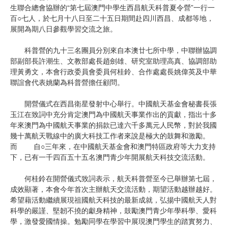
生聯合總會協辦的“第七屆澳門中學生西昌航天科普夏令營”一行一
百○七人，於七月十八日至二十五日期間赴四川西昌、成都等地，
展開為期八日參觀學習交流之旅。
科普營的九十三名團員分別來自本澳廿七所中學，中聯辦協調
部副部長許潮生、文教部處長趙劍雄、研究室助理高真、協調部助
理黃勇文，本會行政委員會委員何桂鈴、合作處處長姚偉英及中華
聯誼會代表姚蘭為科普營擔任顧問。
開營儀式在西昌衛星發射中心舉行。中國航天基金會秘書長張
玉江在致詞中充分肯定澳門為中國航天事業作出的貢獻，指出十多
年來澳門為中國航天事業的捐款已達六千多萬元人民幣，對於我國
幾十萬航天戰線中的廣大科技工作者來說是極大的鼓舞和激勵。
而 自○三年來，在中國航天基金會和澳門特區政府等大力支持
下，已有一千四百五十五名澳門青少年開展航天科技交流活動。
何桂鈴在開營儀式致詞表示，航天科普營至今已舉辦第七屆，
成效顯著，本會今年首次主辦航天交流活動，期望活動越辦越好。
希望藉活動繼續展現祖國航天科技的最新成就，弘揚中國航天人對
科學的嚴謹、堅韌不撓的獻身精神，鼓勵澳門青少年學科學、愛科
學，激發愛國情操。勉勵同學在學習中展現澳門學生的踏實努力、