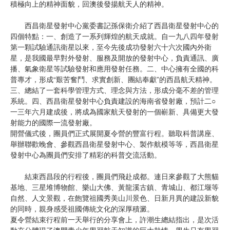
積極向上的精神面貌，回澳後發揚航天人的精神。
西昌衛星發射中心黨委書記孫保衛介紹了西昌衛星發射中心的
四個特點：一、創造了一系列輝煌的航天成就。自一九八四年發射
第一顆試驗通訊衛星以來，至今先後成功發射六十六次國內外衛
星，是我國最早對外發射、服務及開放的發射中心，負責通訊、廣
播、氣象衛星等試驗發射和應用發射任務。二、中心擁有全國的科
普專才，形成“艱苦奮鬥、求實創新、團結奉獻”的西昌航天精神。
三、總結了一套科學管理方式、理念與方法，形成分毫不差的管理
系統。四、西昌衛星發射中心負責建設的海南省發射廠，預計二○
一三年六月建成後，將成為國家航天發射的一個嶄新、具備更大發
射能力的國際一流發射廠。
開營儀式後，團員們正式展開夏令營的豐富行程。聽取科普講座、
舉辦聯歡晚會、參觀西昌衛星發射中心、製作航模等等，西昌衛星
發射中心為團員們安排了精彩的科普交流活動。
結束西昌段的行程後，團員們飛赴成都。連日來參觀了大熊貓
基地、三星堆博物館、樂山大佛、黃龍溪古鎮、青城山、都江堰等
自然、人文景觀，在飽覽祖國秀美山川景色、日新月異的建設新貌
的同時，親身感受祖國傳統文化的深厚積澱。
夏令營結束行程前一天舉行的分享會上，許潮生總結指出，是次活
動充分體現了澳門青少年學習航天知識的巨大熱情，學生只有學習