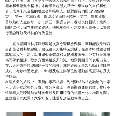
繼承和發揚航天精神，才能擔當起歷史賦予中華民族的重任和使
命，成為未來合格的建設者和接班人。他對團員們提出“四點希
望”： 第一，立志報國，學習和發揚航天精神；第二，勤奮好學，
勇敢踏出人生的每一步；第三，嚴謹自律，養成良好習慣；第四，
團結協作，樹立集體榮譽感。他勉勵學生不忘使命和責任，以實際
行動詮釋航天精神的時代意義。
夏令營團長林婷婷形容是次夏令營機會難得，團員能親身到西
昌衛星發射基地參觀，由現役軍人接待及訓練，在團隊中體驗發射
基地軍人的生活，親身學習軍體拳和火箭模型製作，並有航天專家
為同學們授課，從多方面傳授航天知識。她讚賞團員們表現出色，
在八天相處中體現團結一致的精神。林婷婷表示是次活動取得圓滿
成功，有賴特區政府、中聯辦及各主辦單位對活動的高度關心及支
持協助。
在這八天的旅程中，團員由素不相識，到漸漸成為相處融洽的一家
人，這份友誼格外珍貴。在分享會上，團員顯得難捨難離，此行不
但讓團員們瞭解航天科技發展及四川特有的風俗文化，增廣見聞，
並讓團員們結識了衆多好友，通過是次活動學懂自立。