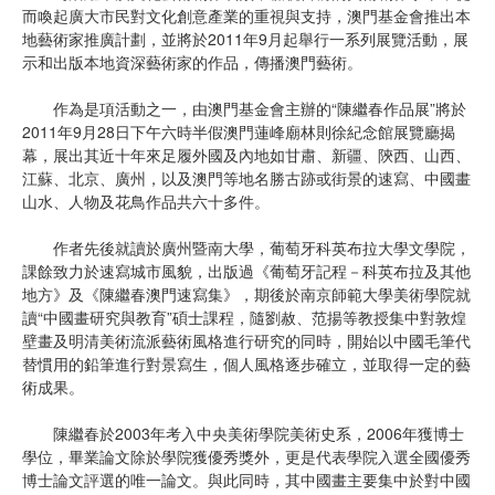
而喚起廣大市民對文化創意產業的重視與支持，澳門基金會推出本
地藝術家推廣計劃，並將於2011年9月起舉行一系列展覽活動，展
示和出版本地資深藝術家的作品，傳播澳門藝術。
作為是項活動之一，由澳門基金會主辦的“陳繼春作品展”將於
2011年9月28日下午六時半假澳門蓮峰廟林則徐紀念館展覽廳揭
幕，展出其近十年來足履外國及內地如甘肅、新疆、陝西、山西、
江蘇、北京、廣州，以及澳門等地名勝古跡或街景的速寫、中國畫
山水、人物及花鳥作品共六十多件。
作者先後就讀於廣州暨南大學，葡萄牙科英布拉大學文學院，
課餘致力於速寫城市風貌，出版過《葡萄牙記程－科英布拉及其他
地方》及《陳繼春澳門速寫集》，期後於南京師範大學美術學院就
讀“中國畫研究與教育”碩士課程，隨劉赦、范揚等教授集中對敦煌
壁畫及明清美術流派藝術風格進行研究的同時，開始以中國毛筆代
替慣用的鉛筆進行對景寫生，個人風格逐步確立，並取得一定的藝
術成果。
陳繼春於2003年考入中央美術學院美術史系，2006年獲博士
學位，畢業論文除於學院獲優秀獎外，更是代表學院入選全國優秀
博士論文評選的唯一論文。與此同時，其中國畫主要集中於對中國