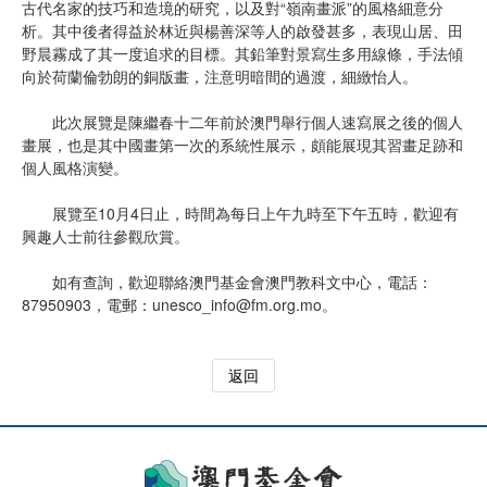
古代名家的技巧和造境的研究，以及對“嶺南畫派”的風格細意分
析。其中後者得益於林近與楊善深等人的啟發甚多，表現山居、田
野晨霧成了其一度追求的目標。其鉛筆對景寫生多用線條，手法傾
向於荷蘭倫勃朗的銅版畫，注意明暗間的過渡，細緻怡人。
此次展覽是陳繼春十二年前於澳門舉行個人速寫展之後的個人
畫展，也是其中國畫第一次的系統性展示，頗能展現其習畫足跡和
個人風格演變。
展覽至10月4日止，時間為每日上午九時至下午五時，歡迎有
興趣人士前往參觀欣賞。
如有查詢，歡迎聯絡澳門基金會澳門教科文中心，電話：
87950903，電郵：
unesco_info@fm.org.mo
。
返回