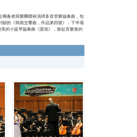
獨奏者與樂團聯袂演繹多首管樂協奏曲，包
列頓的《簡易交響曲，作品第四號》；下半場
淒美的小提琴協奏曲《梁祝》，掀起音樂會的