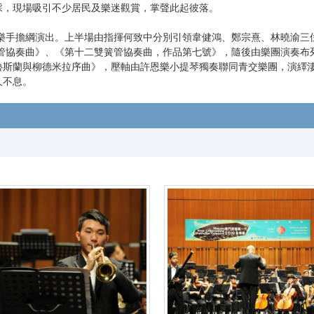
綵，現場吸引不少居民及樂迷觀賞，掌聲此起彼落。
擔綱演出。上半場由指揮何致中分別引領韋健鴻、鄭宗熹、林曉渝三位
松管協奏曲》、《第十二雙簧管協奏曲，作品第七號》，隨後由樂團演奏布
魯斯蘭與柳德米拉序曲》，壓軸由許恩樂小提琴獨奏聯同青交樂團，演繹
久不息。