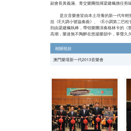
副會長黃義滿、青交樂團指揮梁建楓擔任剪
是次音樂會皆由本土培養的新一代年輕樂手
括《E大調小號協奏曲》、《E小調第二巴
則由梁建楓執棒，帶領樂團演奏格林卡的《
高潮，樂迷無不陶醉在悠揚樂韻中，掌聲久
相關視頻
澳門樂壇新一代2013音樂會