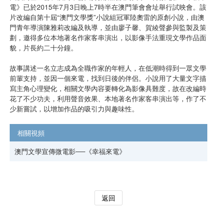
電》已於2015年7月3日晚上7時半在澳門筆會會址舉行試映會。該
片改編自第十屆“澳門文學獎”小說組冠軍陸奧雷的原創小說，由澳
門青年導演陳雅莉改編及執導，並由廖子馨、賀綾聲參與監製及策
劃，邀得多位本地著名作家客串演出，以影像手法重現文學作品面
貌，片長約二十分鐘。
故事講述一名立志成為全職作家的年輕人，在低潮時得到一眾文學
前輩支持，並因一個來電，找到日後的伴侶。小說用了大量文字描
寫主角心理變化，相關文學內容要轉化為影像具難度，故在改編時
花了不少功夫，利用聲音效果、本地著名作家客串演出等，作了不
少新嘗試，以增加作品的吸引力與趣味性。
相關視頻
澳門文學宣傳微電影──《幸福來電》
返回