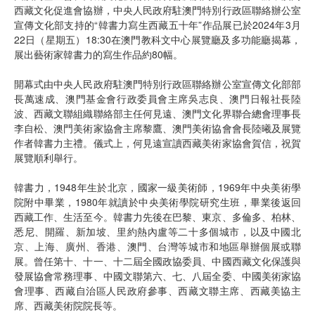
西藏文化促進會協辦，中央人民政府駐澳門特別行政區聯絡辦公室
宣傳文化部支持的“韓書力寫生西藏五十年”作品展已於2024年3月
22日（星期五）18:30在澳門教科文中心展覽廳及多功能廳揭幕，
展出藝術家韓書力的寫生作品約80幅。
開幕式由中央人民政府駐澳門特別行政區聯絡辦公室宣傳文化部部
長萬速成、澳門基金會行政委員會主席吳志良、澳門日報社長陸
波、西藏文聯組織聯絡部主任何見遠、澳門文化界聯合總會理事長
李自松、澳門美術家協會主席黎鷹、澳門美術協會會長陸曦及展覽
作者韓書力主禮。儀式上，何見遠宣讀西藏美術家協會賀信，祝賀
展覽順利舉行。
韓書力，1948年生於北京，國家一級美術師，1969年中央美術學
院附中畢業，1980年就讀於中央美術學院研究生班，畢業後返回
西藏工作、生活至今。韓書力先後在巴黎、東京、多倫多、柏林、
悉尼、開羅、新加坡、里約熱內盧等二十多個城市，以及中國北
京、上海、廣州、香港、澳門、台灣等城市和地區舉辦個展或聯
展。曾任第十、十一、十二屆全國政協委員、中國西藏文化保護與
發展協會常務理事、中國文聯第六、七、八屆全委、中國美術家協
會理事、西藏自治區人民政府參事、西藏文聯主席、西藏美協主
席、西藏美術院院長等。