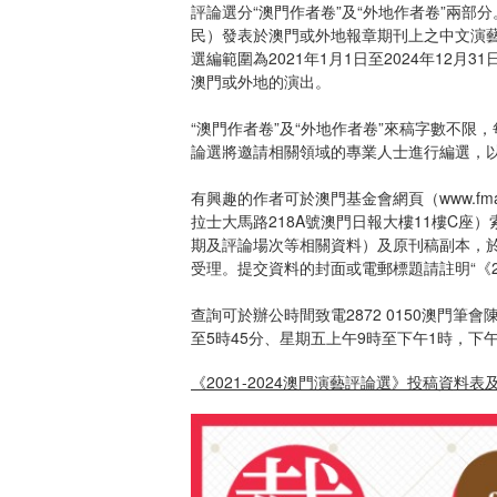
評論選分“澳門作者卷”及“外地作者卷”兩部分
民）發表於澳門或外地報章期刊上之中文演藝評
選編範圍為2021年1月1日至2024年12
澳門或外地的演出。
“澳門作者卷”及“外地作者卷”來稿字數不
論選將邀請相關領域的專業人士進行編選，
有興趣的作者可於澳門基金會網頁（www.fm
拉士大馬路218A號澳門日報大樓11樓C
期及評論場次等相關資料）及原刊稿副本，於20
受理。提交資料的封面或電郵標題請註明“《20
查詢可於辦公時間致電2872 0150澳門筆
至5時45分、星期五上午9時至下午1時，下午
《2021-2024澳門演藝評論選》投稿資料表