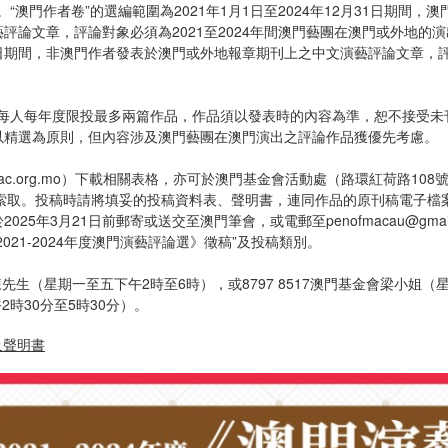
。“澳門作者卷”的選編範圍為2021年1月1日至2024年12月31日期
論文章，評論對象必須為2021至2024年間澳門藝團在澳門或外地的演
月31日期間，非澳門作者發表於澳門或外地報章期刊上之中文演藝評論文章，評
限，每人每年度限投最多兩篇作品，作品須以發表時的內容為準，恕不接受
以精選為原則，但內容涉及澳門藝團在澳門演出之評論作品獲優先考慮。
ac.org.mo）下載相關表格，亦可於澳門基金會活動處（路環紅荷路1
座）索取。投稿時請將填妥的投稿資料表、聲明書，連同作品的原刊稿電子檔
25年3月21日前郵寄或送交至澳門筆會，或電郵至penofmacau@gma
21-2024年度澳門演藝評論選》徵稿”及投稿類別。
會陳先生（星期一至五下午2時至6時），或8797 8517澳門基金會梁小姐
2時30分至5時30分）。
及聲明書