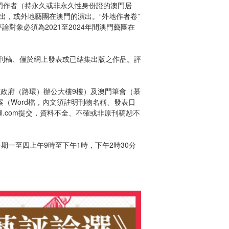
間，澳門作者（持永久或非永久性身份證的澳門居
出，或外地藝團在澳門的演出。“外地作者卷”
論對象必須為2021至2024年間澳門藝團在
未刊稿、僅於網上發表或已結集出版之作品。評
08號政府（路環）辦公大樓9樓）及澳門筆會（慕
案（Word檔，內文須註明刊物名稱、發表日
il.com提交，資料不全、不確或非原刊稿恕不
（星期一至四上午9時至下午1時，下午2時30分