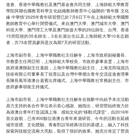
進會、香港中華職教社及澳門基金會共同主辦、上海師範大學教育
學院與聯合國教育科學文化組織教師教育中心協辦的“青年匯 文化
緣 中華情”2025年青年研習營已於7月6日下午在上海師範大學國際
教師教育中心舉行閉營儀式。來自澳門大學、澳門城市大學、澳門
科技大學、澳門理工大學及澳門旅遊大學的25位師生、台灣、香港
15所院校的35名師生，3名在滬台生以及上海師範大學10名志願
者，共73名營員參與是次為期7天的研習活動。
上海市副市長、上海中華職教社主任解冬，上海市政府副秘書長、
市教委主任周亞明，上海師範大學校長、市政府參事袁雯，上海市
政府港澳辦副主任葉靚，上海中華職教社副主任、上海克而瑞資訊
技術有限公司董事長丁祖昱以及台灣中華傑出青年交流促進會理事
長陳長風等港澳台嘉賓出席儀式。上海中華職教社常務副主任、市
政府參事胡衛主持儀式。
上海市副市長、上海中華職教社主任解冬在致辭中向給予本次活動
鼎力支持的各合作單位表示衷心感謝。她指出，研習營始終致力於
為港澳台青年打造認識上海、感知文化的“移動式課堂”，自2016年
首次啟航，已有800餘位港澳台青年來滬研習。今年的活動在延續
城市巡禮、文化體驗、青春對話等經典項目的基礎上，融入了科技
探索與技能交流兩大亮點，取得了很好的效果。她充分肯定了營員