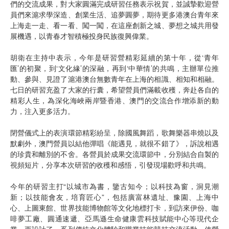
們的交流成果，對大家圓滿完成研習任務表示祝賀，並誠摯歡迎營
員們來滬求學深造、創業生活、追夢圓夢，期待更多港澳台青年來
上海走一走、看一看、闖一闖，在這座創新之城、夢想之城共用發
展機遇，以青春才智積極投身民族復興偉業。
胡衛在主持中表示，今年是研習營精彩延續的第十年，從‘青年
匯’的初聚，到‘文化緣’的深融，再到‘中華情’的共鳴，主辦單位推
動、參與、見證了滬港澳台無數青年在上海的相識、相知和相融。
七日的研習充盈了大家的行囊，希望營員們滿載收穫，奔赴各自的
精彩人生，為深化海峽兩岸暨香港、澳門的交流合作增添新的動
力，注入更多活力。
閉營儀式上的表演環節精彩紛呈，除國風舞蹈，歌舞樂器串燒以及
默劇外，澳門營員以結他彈唱《能遇見，就很不錯了》，訴說相遇
的珍貴和離別的不舍。各營員於成果交流環節中，分別結合自製的
視頻短片，分享本次研習的收穫和感悟，引發現場歡呼和共鳴。
今年的研習主打“以城市為書，鑒古知今；以科技為窗，洞見潮
新；以技能會友，培育匠心”，包括廣富林遺址、豫園、上海中
心、上圖東館、世界技能博物館等文化地標打卡，到訪來伊份、咖
啡夢工廠、圓通速遞、亞馬遜生命健康雲科技賦能中心等現代企
業，更設計了一系列傳統文化體驗和職業技能競技交流活動。使營