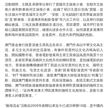
活動期間，主辦及承辦單位舉行了貴陽市文旅推介會、安順市文旅
推介會和黔東南州文旅推介會，組織了研討主題分別為“貴陽：從
生活烟火中塑造城市文化IP”、“安順：文化賦能打造世界級旅游景
區”及“黔東南：非遺傳承與創新發展”等六次工作坊，以及舉行回顧
總結會議。三地文旅業者圍繞非遺活化、景區運營、城市IP打造等
核心議題展開深度對話，碰撞出諸多合作火花，如何讓更多港澳同
胞和海外旅客認識貴州、走進貴州，也是代表們熱議的焦點。
澳門基金會行政委員會主席吳志良表示，澳門作為以中華文化為主
流、多元文化共存的交流基地，有條件與貴州以文化共鳴為切入
點，開拓國際市場。香港電影發展局主席王英偉認為貴州風景十分
漂亮，多座世界級高橋與大自然共存的獨特景致，是拍攝電影的好
地方。香港銀都機構總經理丁凱提出深挖貴州紅色文化、陽明文
化、民族文化、屯堡文化資源，策劃“跟着電影遊貴州”等創新項
目。“村T”等鄉村民俗活動，激發澳門魔術大師翁達智提出“村魔”計
劃，倡議澳門魔術與貴州非遺、民俗深度融合，創造互動式文旅新
體驗。澳門休閒旅遊服務創新協會會長黃輝對貴陽蓬勃的咖啡文化
讚嘆不已：“這與粵港澳大灣區濃厚的咖啡文化相契合，是吸引港
澳客人的優質賽道。”
“藝海流金”活動自2005年創辦以來迄今已成功舉辦19屆，是中國內