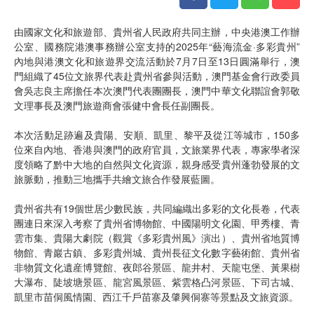
由國家文化和旅遊部、貴州省人民政府共同主辦，中央港澳工作辦
公室、國務院港澳事務辦公室支持的2025年“藝海流金·多彩貴州”
內地與港澳文化和旅遊界交流活動於7月7日至13日圓滿舉行，澳
門組織了45位文旅界代表赴貴州省參與活動，澳門基金會行政委員
會吳志良主席擔任本次澳門代表團團長，澳門中華文化聯誼會郭敬
文理事長及澳門旅遊商會張健中會長任副團長。
本次活動足跡遍及貴陽、安順、凱里、黎平及從江等城市，150多
位來自內地、香港與澳門的政府官員，文旅業界代表，專家學者深
度領略了黔中大地的自然與文化資源，親身感受貴州蓬勃發展的文
旅脈動，推動三地攜手共繪文旅合作發展藍圖。
貴州省共有19個世居少數民族，共同編織出多彩的文化長卷，代表
團連日來深入考察了貴州省博物館、中國陽明文化園、甲秀樓、青
雲市集、貴陽大劇院（觀賞《多彩貴州風》演出）、貴州省地質博
物館、青巖古鎮、多彩貴州城、貴州長征文化數字藝術館、貴州省
非物質文化遺産博覽館、夜郎谷景區、龍井村、天龍屯堡、黃果樹
大瀑布、陡坡塘景區、龍宮風景區、紫雲格凸河景區、下司古城、
凱里市苗侗風情園、西江千戶苗寨及肇興侗寨等景點及文旅資源。