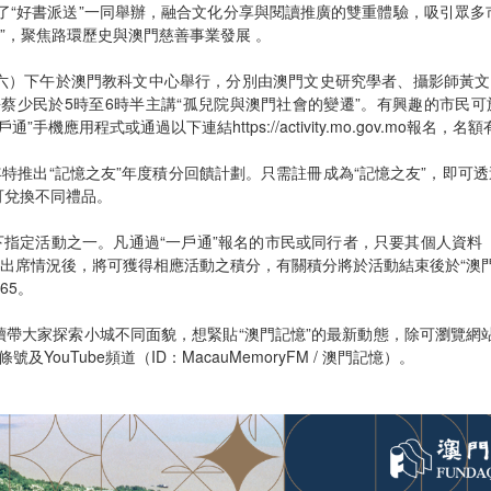
合了“好書派送”一同舉辦，融合文化分享與閱讀推廣的雙重體驗，吸引眾多
”，聚焦路環歷史與澳門慈善事業發展 。
星期六）下午於澳門教科文中心舉行，分別由澳門文史研究學者、攝影師黃文
蔡少民於5時至6時半主講“孤兒院與澳門社會的變遷”。有興趣的市民可於8
一戶通”手機應用程式或通過以下連結
https://activity.mo.gov.mo
報名，名額
年特推出“記憶之友”年度積分回饋計劃。只需註冊成為“記憶之友”，即可透
可兌換不同禮品。
下指定活動之一。凡通過“一戶通”報名的市民或同行者，只要其個人資
實出席情況後，將可獲得相應活動之積分，有關積分將於活動結束後於“澳
65。
續帶大家探索小城不同面貌，想緊貼“澳門記憶”的最新動態，除可瀏覽網站外
及YouTube頻道（ID：MacauMemoryFM / 澳門記憶）。