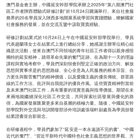
澳門基金會主辦，中國延安幹部學院承辦之2025年“第八期澳門社
區工作者陝西體驗式研修計劃”於10月24日圓滿舉行。來自社會服
務界的20名學員深入陜西多地開展系統學習與實踐體驗，瞭解國家
社會服務的發展，並在交流互鑒中汲取寶貴經驗。
研修計劃結業式於10月24日上午在中國延安幹部學院舉行。學員
代表趙蘭瑛女士在結業式上進行總結分享，她感謝主辦單位精心組
織是次活動，使來自澳門不同領域的青年社區工作者得以親身感悟
獨特的延安精神，踏尋革命先輩的奮鬥足跡。在為期十一天的理論
課程與實地考察中，學員們深刻領會到堅定正確的政治方向、解放
思想與實事求是的思想路線、全心全意為人民服務的根本宗旨、自
力更生與艱苦奮鬥的精神價值，以及愛國主義的優良傳統、群眾路
線的工作方法、批評與自我批評的優良作風。這些寶貴精神對當前
及未來澳門社區工作，具有重要的現實意義與指導價值。期望在未
來兩地能繼續深化社區工作交流，共同探索社區發展與優化的路
徑，為國家發展匯聚更多來自基層的積極力量。隨後，中國延安幹
部學院對外交流與培訓開發部涉外培訓處張瑞軒副處長為學員頒發
結業證書並合影留念。
在研修過程中，學員們參加了“延安是一本永遠讀不完的書”、“中國
近代的奮鬥”、“習近平新時代中國特色社會主義思想的世界觀、方