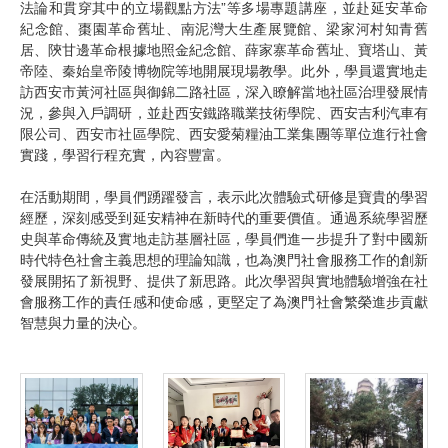
法論和貫穿其中的立場觀點方法”等多場專題講座，並赴延安革命
紀念館、棗園革命舊址、南泥灣大生產展覽館、梁家河村知青舊
居、陝甘邊革命根據地照金紀念館、薛家寨革命舊址、寶塔山、黃
帝陸、秦始皇帝陵博物院等地開展現場教學。此外，學員還實地走
訪西安市黃河社區與御錦二路社區，深入瞭解當地社區治理發展情
況，參與入戶調研，並赴西安鐵路職業技術學院、西安吉利汽車有
限公司、西安市社區學院、西安愛菊糧油工業集團等單位進行社會
實踐，學習行程充實，內容豐富。
在活動期間，學員們踴躍發言，表示此次體驗式研修是寶貴的學習
經歷，深刻感受到延安精神在新時代的重要價值。通過系統學習歷
史與革命傳統及實地走訪基層社區，學員們進一步提升了對中國新
時代特色社會主義思想的理論知識，也為澳門社會服務工作的創新
發展開拓了新視野、提供了新思路。此次學習與實地體驗增強在社
會服務工作的責任感和使命感，更堅定了為澳門社會繁榮進步貢獻
智慧與力量的決心。