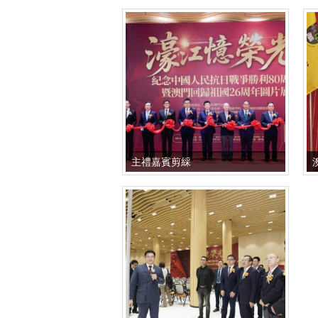
主禮嘉賓剪綵