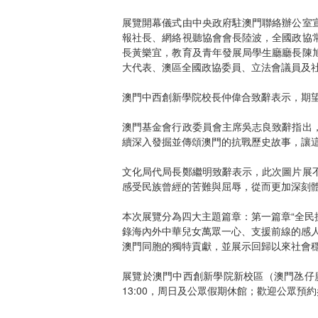
展覽開幕儀式由中央政府駐澳門聯絡辦公室
報社長、網絡視聽協會會長陸波，全國政協
長黃樂宜，教育及青年發展局學生廳廳長陳
大代表、澳區全國政協委員、立法會議員及社
澳門中西創新學院校長仲偉合致辭表示，期
澳門基金會行政委員會主席吳志良致辭指出
續深入發掘並傳頌澳門的抗戰歷史故事，讓
文化局代局長鄭繼明致辭表示，此次圖片展
感受民族曾經的苦難與屈辱，從而更加深刻
本次展覽分為四大主題篇章：第一篇章“全民
錄海內外中華兒女萬眾一心、支援前線的感人
澳門同胞的獨特貢獻，並展示回歸以來社會
展覽於澳門中西創新學院新校區（澳門氹仔廣東大
13:00，周日及公眾假期休館；歡迎公眾預約