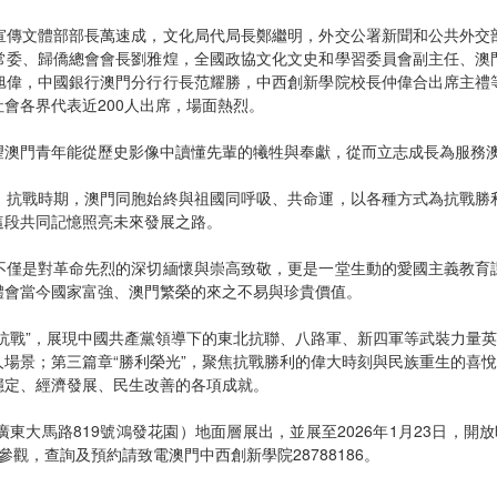
宣傳文體部部長萬速成，文化局代局長鄭繼明，外交公署新聞和公共外交
常委、歸僑總會會長劉雅煌，全國政協文化文史和學習委員會副主任、澳
旭偉，中國銀行澳門分行行長范耀勝，中西創新學院校長仲偉合出席主禮
會各界代表近200人出席，場面熱烈。
望澳門青年能從歷史影像中讀懂先輩的犧牲與奉獻，從而立志成長為服務
，抗戰時期，澳門同胞始終與祖國同呼吸、共命運，以各種方式為抗戰勝
這段共同記憶照亮未來發展之路。
不僅是對革命先烈的深切緬懷與崇高致敬，更是一堂生動的愛國主義教育
體會當今國家富強、澳門繁榮的來之不易與珍貴價值。
抗戰”，展現中國共產黨領導下的東北抗聯、八路軍、新四軍等武裝力量英
場景；第三篇章“勝利榮光”，聚焦抗戰勝利的偉大時刻與民族重生的喜悅
穩定、經濟發展、民生改善的各項成就。
馬路819號鴻發花園）地面層展出，並展至2026年1月23日，開放時間逢
參觀，查詢及預約請致電澳門中西創新學院28788186。